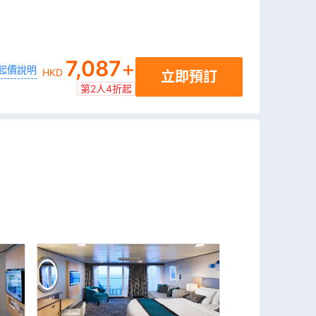
7,087
+
起價說明
HKD
立即預訂
第2人4折起