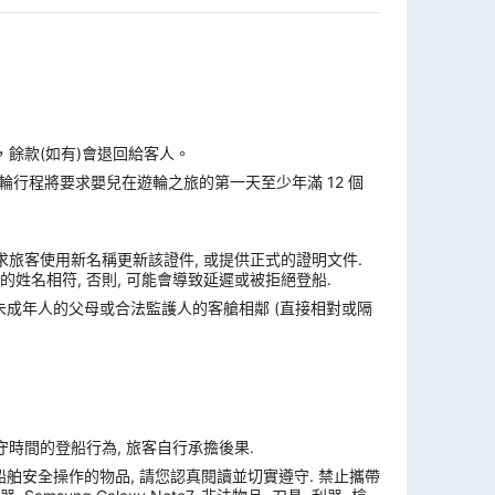
，餘款(如有)會退回給客人。
遊輪行程將要求嬰兒在遊輪之旅的第一天至少年滿 12 個
求旅客使用新名稱更新該證件, 或提供正式的證明文件.
姓名相符, 否則, 可能會導致延遲或被拒絕登船.
與未成年人的父母或合法監護人的客艙相鄰 (直接相對或隔
遵守時間的登船行為, 旅客自行承擔後果.
舶安全操作的物品, 請您認真閱讀並切實遵守. 禁止攜帶