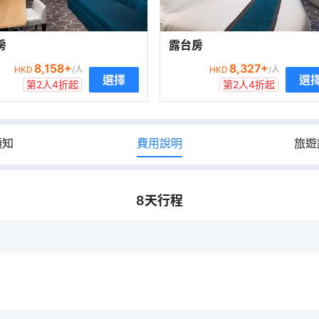
房
露台房
8,158
+
8,327
+
HKD
/人
HKD
/人
選擇
選
第2人4折起
第2人4折起
須知
費用說明
旅遊
8
天行程