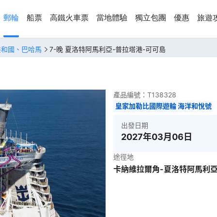
郵輪
船票
高鐵火車票
當地體驗
獨立包團
優惠
旅遊
共和國、巴哈馬
7-晚 夏洛特阿馬利亞-普拉塔港-可可島
產品編號：
T138328
皇家加勒比國際遊輪 海洋和悅號
出發日期
2027年03月06日
途徑地
卡納維拉爾角-夏洛特阿馬利亞