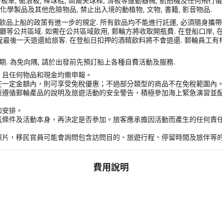
車, 衝浪板, 棒球棍, 高爾夫球桿, 滑板等運動器械, 航拍機及任何飛行儀器, Sams
化學製品及其他危險物品, 禁止出入境的動植物, 文物, 書籍, 影音物品.
品上船的政策有進一步的規定. 所有飲品均不能進行託運, 必須隨身攜帶登船
或餐廳等公共區域. 如需在公共區域飲用, 郵輪方將收取開瓶費. 在登船口岸
程最後一天退還給旅客. 在登船日扣押的酒精飲料將不會退還. 郵輪員工有
. 為免向隅, 請於出發前先預訂船上各種自費活動及服務.
，且任何物品和現金均需申報。
在一定金額內，則可享受免稅優惠；不過部分類型的商品不在免稅範圍內
應遵循郵輪產品的說明及旅遊活動的安全警告，積極參加海上緊急演習並
和安排。
氣條件及活動本身，再決定是否參加。旅客應承擔因活動而產生的任何責
。
照片，移民官員可能會詢問包含訪問目的、旅遊行程、停留時間及旅伴等
費用說明