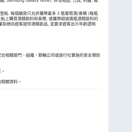
ung Galaxy Note7, 非法物品, 刀具, 利器, 槍
. 每個艙房只允許攜帶最多 2 瓶葡萄酒/香檳 (每瓶
, 在船上購買酒精飲料和香煙, 或攜帶超過兩瓶酒精飲料的
權拒絕向遊客提供酒精飲品, 並要求遊客出示年齡證明.
。
配合相關部門、組織、郵輪公司或旅行社實施的安全預防
任。
的相關資料。