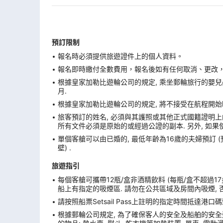
預訂限制
報名時必須提供旅遊證件上的個人資料。
報名即時繳付全數費用，報名後如有任何取消、更改，在
根據皇家加勒比遊輪公司的規定, 乘坐郵輪旅行的嬰兒必
月.
根據皇家加勒比遊輪公司的規定, 將不接受在航程開始
旅客預訂的姓名, 必須與其護照或其他正式國籍證明上的
所有文件必須是原始的或經過公證的副本. 另外, 如果
單個客艙可以由已婚的, 最低年齡為16歲的夫婦預訂 
壁) .
旅遊指引
每個客艙可攜帶12瓶/盒非酒精飲料 (每瓶/盒不超過17
船上有指定的吸煙區. 請勿在公共區域及房間內吸煙, 
請按照船票Setsail Pass上註明的指定時間抵達
根據郵輪公司規定, 為了確保客人的安全及船舶的安全