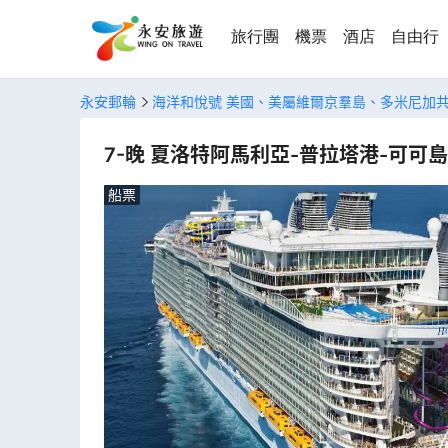
旅行團
機票
酒店
自由行
永安郵輪
海洋和悅號 美國、美屬維爾京羣島、多米尼加
7-晚 夏洛特阿馬利亞-普拉塔港-可可島
船票