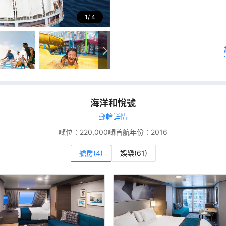
1
4
海洋和悅號
郵輪詳情
噸位：
220,000噸
首航年份：
2016
艙房(4)
娛樂(61)