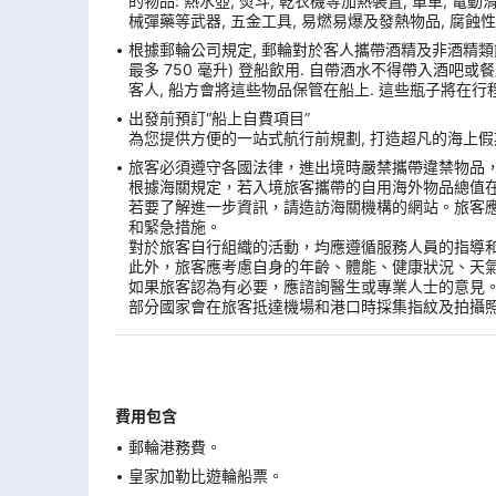
的物品: 熱水壺, 熨斗, 乾衣機等加熱裝置, 單車, 電動滑板
械彈藥等武器, 五金工具, 易燃易爆及發熱物品, 腐蝕性
根據郵輪公司規定, 郵輪對於客人攜帶酒精及非酒精類飲
最多 750 毫升) 登船飲用. 自帶酒水不得帶入酒吧
客人, 船方會將這些物品保管在船上. 這些瓶子將在行
出發前預訂“船上自費項目”
為您提供方便的一站式航行前規劃, 打造超凡的海上假期
旅客必須遵守各國法律，進出境時嚴禁攜帶違禁物品
根據海關規定，若入境旅客攜帶的自用海外物品總值
若要了解進一步資訊，請造訪海關機構的網站。旅客
和緊急措施。
對於旅客自行組織的活動，均應遵循服務人員的指導
此外，旅客應考慮自身的年齡、體能、健康狀況、天
如果旅客認為有必要，應諮詢醫生或專業人士的意見
部分國家會在旅客抵達機場和港口時採集指紋及拍攝
費用包含
郵輪港務費。
皇家加勒比遊輪船票。