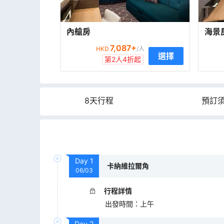
內艙房
海景
7,087
+
HKD
/人
選擇
第2人4折起
8天行程
預訂
Day
1
卡納維拉爾角
06/03
行程詳情
出發時間
：
上午
Day
2