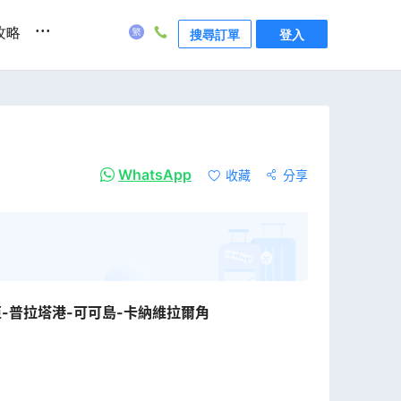
...
攻略
搜尋訂單
登入
WhatsApp
收藏
分享
-普拉塔港-可可島-卡納維拉爾角