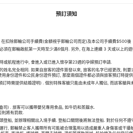
預訂須知
扣除郵輪公司手續費(金額視乎郵輪公司而定)及本公司手續費$500後
須在郵輪啟航第一天時至少滿6個月. 另外, 在海上連續 3 天或以上的
時或航程進行中, 會進入或已進入懷孕第23週的孕婦預訂申請.
姓名完全相同. 如果自旅客的證件簽發以來, 旅客的名字已經更改, 則要
使用身份證件和公民身份證件預訂, 那麼兩個證件都必須與旅客預訂時提供的
(預訂時需提供結婚證明) . 個別特殊客艙只能由未成年人獨佔, 而該客艙
盎司) . 旅客可以攜帶嬰兒專用食品, 如牛奶和蒸餾水.
否則將有罰款.
港口碼頭登船, 並辦理相關出入境手續. 登船口關閉後將無法登船. 對於任何不
運行, 郵輪禁止客人攜帶所有可能被合理濫用以造成嚴重人身傷害或干擾船