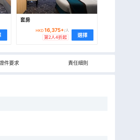
套房
16,375
+
HKD
/人
擇
選擇
第2人4折起
證件要求
責任細則