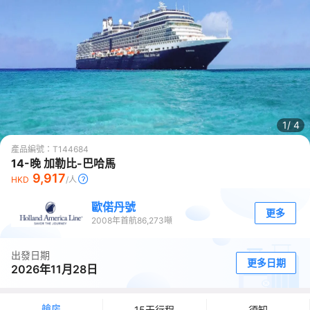
1/
4
產品編號：
T144684
14-晚 加勒比-巴哈馬
9,917
HKD
/人
歐偌丹號
更多
2008
年首航
86,273
噸
出發日期
更多日期
2026年11月28日
艙房
15天行程
須知