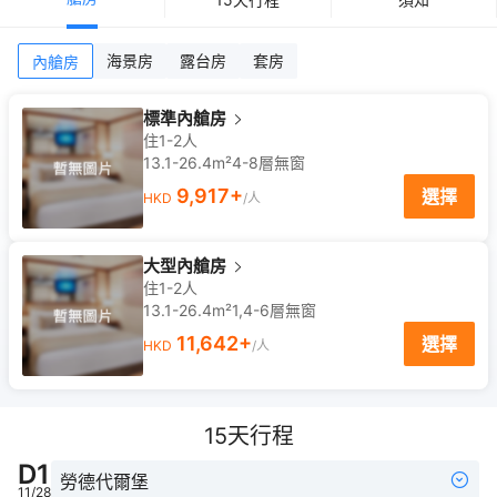
海景房
露台房
套房
內艙房
標準內艙房
住1-2人
13.1-26.4m²
4-8
層
無窗
9,917
+
選擇
HKD
/人
大型內艙房
住1-2人
13.1-26.4m²
1,4-6
層
無窗
11,642
+
選擇
HKD
/人
15
天行程
D
1
勞德代爾堡
11/28