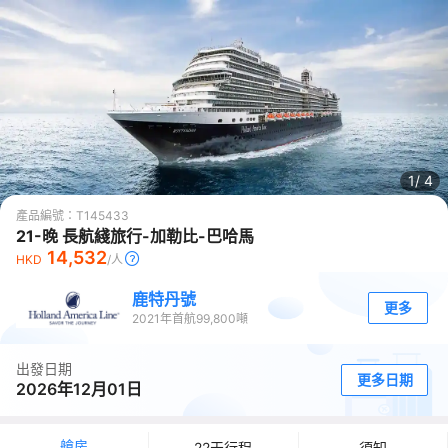
1/
4
產品編號：
T145433
21-晚 長航綫旅行-加勒比-巴哈馬
14,532
HKD
/人
鹿特丹號
更多
2021
年首航
99,800
噸
出發日期
更多日期
2026年12月01日
艙房
22天行程
須知