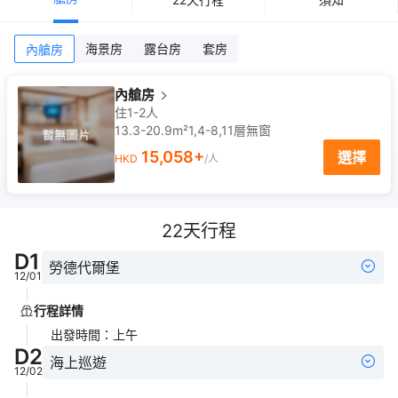
海景房
露台房
套房
內艙房
內艙房
住1-2人
13.3-20.9m²
1,4-8,11
層
無窗
15,058
+
選擇
HKD
/人
22
天行程
D
1
勞德代爾堡
12/01
行程詳情
出發時間
：
上午
D
2
海上巡遊
12/02