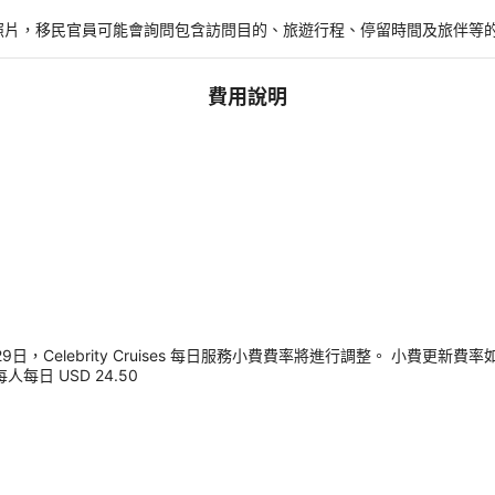
。
照片，移民官員可能會詢問包含訪問目的、旅遊行程、停留時間及旅伴等
費用說明
，Celebrity Cruises 每日服務小費費率將進行調整。 小費更新費率
每人每日 USD 24.50