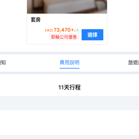
套房
73,470
+
HKD
/人
選擇
郵輪公司優惠
須知
費用說明
旅遊
11
天行程