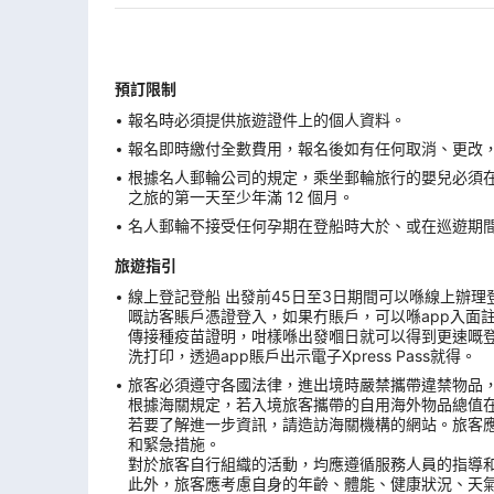
預訂限制
報名時必須提供旅遊證件上的個人資料。
報名即時繳付全數費用，報名後如有任何取消、更改，在
根據名人郵輪公司的規定，乘坐郵輪旅行的嬰兒必須
之旅的第一天至少年滿 12 個月。
名人郵輪不接受任何孕期在登船時大於、或在巡遊期間
旅遊指引
線上登記登船 出發前45日至3日期間可以喺線上辦理登船手續。
嘅訪客賬戶憑證登入，如果冇賬戶，可以喺app入面
傳接種疫苗證明，咁樣喺出發嗰日就可以得到更速嘅登船
洗打印，透過app賬戶出示電子Xpress Pass就得。
旅客必須遵守各國法律，進出境時嚴禁攜帶違禁物品
根據海關規定，若入境旅客攜帶的自用海外物品總值
若要了解進一步資訊，請造訪海關機構的網站。旅客
和緊急措施。
對於旅客自行組織的活動，均應遵循服務人員的指導
此外，旅客應考慮自身的年齡、體能、健康狀況、天