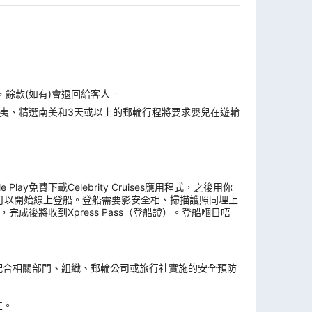
，餘款(如有)會退回給客人。
夷、精選南美和3天或以上的郵輪行程將要求嬰兒在遊輪
y免費下載Celebrity Cruises應用程式，之後用你
可以開始線上登船。登船需要影安全相、掃描護照同埋上
後將收到Xpress Pass（登船證）。登船嗰日唔
。
配合相關部門、組織、郵輪公司或旅行社實施的安全預防
任。