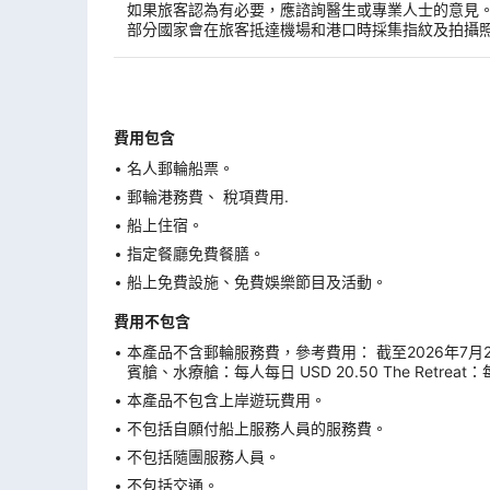
如果旅客認為有必要，應諮詢醫生或專業人士的意見
部分國家會在旅客抵達機場和港口時採集指紋及拍攝
費用包含
名人郵輪船票。
郵輪港務費、 稅項費用.
船上住宿。
指定餐廳免費餐膳。
船上免費設施、免費娛樂節目及活動。
費用不包含
本產品不含郵輪服務費，參考費用： 截至2026年7月29日
賓艙、水療艙：每人每日 USD 20.50 The Retreat：
本產品不包含上岸遊玩費用。
不包括自願付船上服務人員的服務費。
不包括隨團服務人員。
不包括交通。