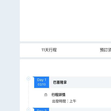
11天行程
預訂
Day
1
巴塞隆拿
02/10
行程詳情
出發時間
：
上午
Day
2