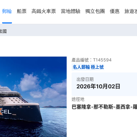
郵輪
船票
高鐵火車票
當地體驗
獨立包團
優惠
旅遊
-法國
產品編號：
T145594
名人郵輪 極上號
出發日期
2026年10月02日
途徑地
巴塞隆拿-那不勒斯-墨西拿-