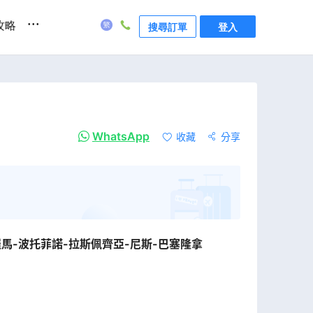
...
攻略
搜尋訂單
登入
WhatsApp
收藏
分享
羅馬-波托菲諾-拉斯佩齊亞-尼斯-巴塞隆拿