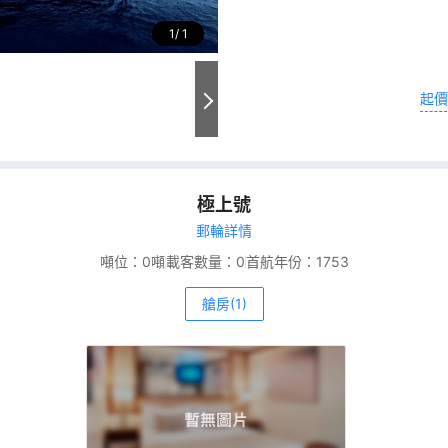
1
1
起價
極上號
郵輪詳情
噸位：
0噸
載客數量：
0
首航年份：
1753
艙房(1)