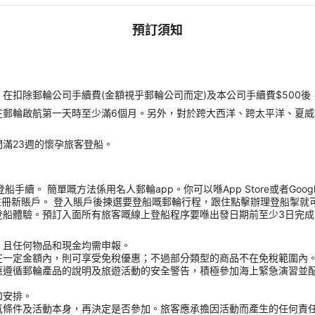
預訂須知
扣除郵輪公司手續費(金額視乎郵輪公司而定)及本公司手續費$500後
在郵輪啟航第一天時至少滿6個月。另外，對於跨大西洋、跨太平洋、夏威
滿23週的懷孕旅客登船。
 簡單嘅方法係用名人郵輪app。你可以喺App Store或者Google Pla
註冊新賬戶。 登入賬戶後揀選要登船嘅郵輪行程，跟住點擊辦理登船掣就
體驗。預訂入面所有旅客嘅線上登船程序要喺出發日期前至少3日完成，完成
，且任何物品和現金均需申報。
在一定金額內，則可享受免稅優惠；不過部分類型的商品不在免稅範圍內
應遵循郵輪產品的說明及旅遊活動的安全警告，積極參加海上緊急演習並
和安排。
氣條件及活動本身，再決定是否參加。旅客應承擔因活動而產生的任何責