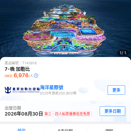
1/
1
產品編號：
T145818
7-晚 加勒比
6,976
HKD
/人
海洋星際號
更多
2025
年首航
250,800
噸
出發日期
更多日期
2026年08月30日
第三、四人船票優惠低至免票
艙房
8天行程
須知