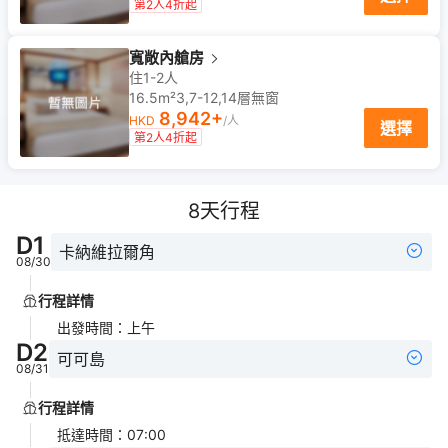
第2人4折起
寬敞內艙房
住1-2人
16.5m²
3,7-12,14
層
無窗
8,942
+
HKD
/人
選擇
第2人4折起
8
天行程
D
1
卡納維拉爾角
08/30
行程詳情
出發時間
：
上午
D
2
可可島
08/31
行程詳情
抵達時間
：
07:00