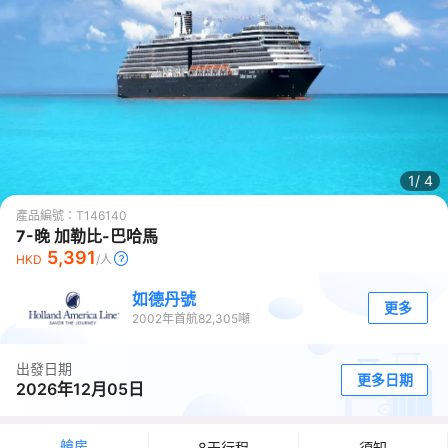
1/
4
產品編號：
T146140
7-晚 加勒比-巴哈馬
5,391
HKD
/人
如德丹號
更多
2002
年首航
82,305
噸
出發日期
更多日期
2026年12月05日
艙房
8天行程
須知