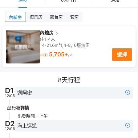
海景房
露台房
套房
內艙房
內艙房
住1-4人
14-21.6m²
1,4-8,10
層
無窗
5,705
+
選擇
HKD
/人
8
天行程
D
1
邁阿密
12/05
行程詳情
出發時間
：
上午
D
2
海上巡遊
12/06