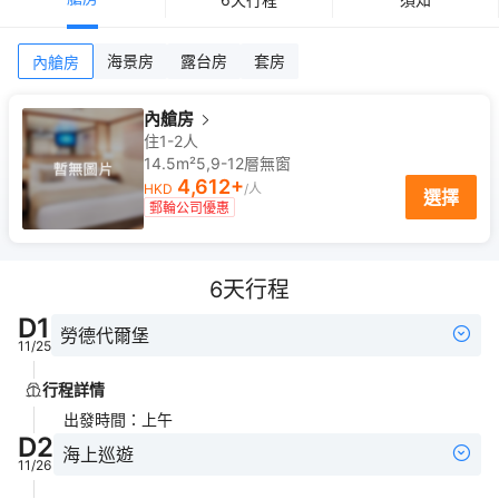
海景房
露台房
套房
內艙房
內艙房
住1-2人
14.5m²
5,9-12
層
無窗
4,612
+
HKD
/人
選擇
郵輪公司優惠
6
天行程
D
1
勞德代爾堡
11/25
行程詳情
出發時間
：
上午
D
2
海上巡遊
11/26