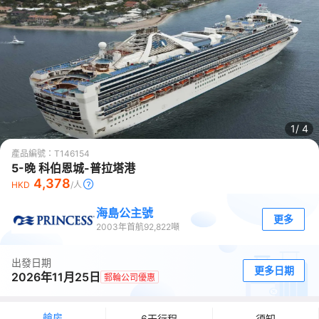
1/
4
產品編號：
T146154
5-晚 科伯恩城-普拉塔港
4,378
HKD
/人
海島公主號
更多
2003
年首航
92,822
噸
出發日期
更多日期
2026年11月25日
郵輪公司優惠
艙房
6天行程
須知