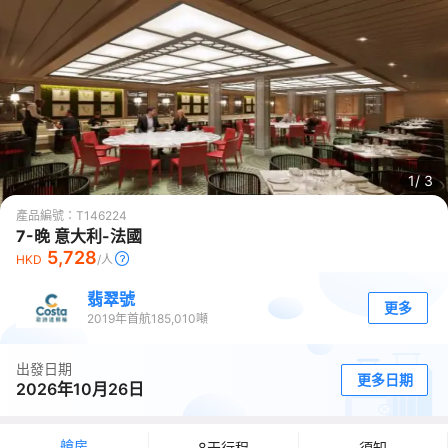
1/
3
產品編號：
T146224
7-晚 意大利-法國
5,728
HKD
/人
翡翠號
更多
2019
年首航
185,010
噸
出發日期
更多日期
2026年10月26日
艙房
8天行程
須知