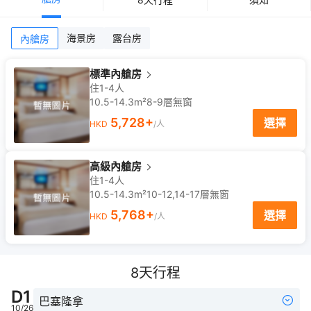
海景房
露台房
內艙房
標準內艙房
住1-4人
10.5-14.3m²
8-9
層
無窗
5,728
+
選擇
HKD
/人
高級內艙房
住1-4人
10.5-14.3m²
10-12,14-17
層
無窗
5,768
+
選擇
HKD
/人
8
天行程
D
1
巴塞隆拿
10/26