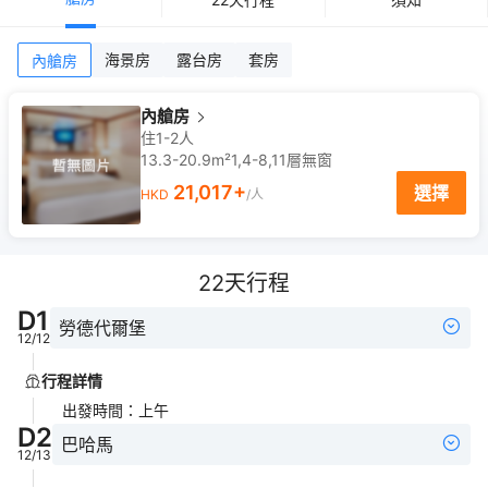
海景房
露台房
套房
內艙房
內艙房
住1-2人
13.3-20.9m²
1,4-8,11
層
無窗
21,017
+
選擇
HKD
/人
22
天行程
D
1
勞德代爾堡
12/12
行程詳情
出發時間
：
上午
D
2
巴哈馬
12/13