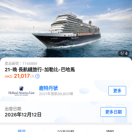
1/
4
產品編號：
T146889
21-晚 長航綫旅行-加勒比-巴哈馬
21,017
HKD
/人
鹿特丹號
更多
2021
年首航
99,800
噸
出發日期
更多日期
2026年12月12日
艙房
22天行程
須知