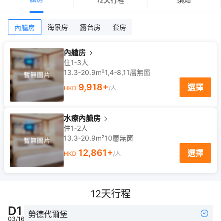
海景房
露台房
套房
內艙房
內艙房
住1-3人
13.3-20.9m²
1,4-8,11
層
無窗
9,918
+
選擇
HKD
/人
水療內艙房
住1-2人
13.3-20.9m²
10
層
無窗
12,861
+
選擇
HKD
/人
12
天行程
D
1
勞德代爾堡
03/16