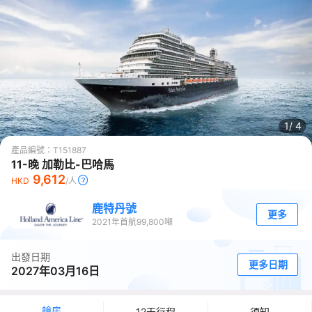
1/
4
產品編號：
T151887
11-晚 加勒比-巴哈馬
9,612
HKD
/人
鹿特丹號
更多
2021
年首航
99,800
噸
出發日期
更多日期
2027年03月16日
艙房
12天行程
須知