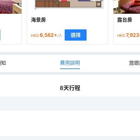
海景房
露台房
6,562
+
7,923
選擇
HKD
/人
HKD
須知
費用說明
旅遊
8
天行程