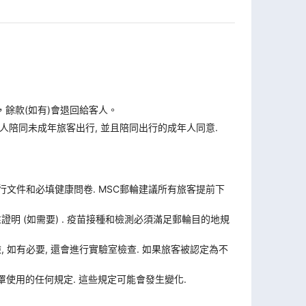
，餘款(如有)會退回給客人。
人陪同未成年旅客出行, 並且陪同出行的成年人同意.
旅行文件和必填健康問卷. MSC郵輪建議所有旅客提前下
證明 (如需要) . 疫苗接種和檢測必須滿足郵輪目的地規
體檢, 如有必要, 還會進行實驗室檢查. 如果旅客被認定為不
使用的任何規定. 這些規定可能會發生變化.