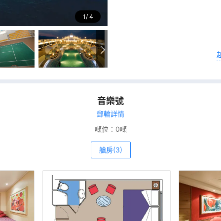
1
4
音樂號
郵輪詳情
噸位：
0噸
艙房(3)