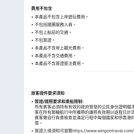
費用不包含
本產品不包含上岸遊玩費用。
不包括隨團服務人員。
不包上船前的交通。
不包簽證。
本產品不含岸上觀光費用。
本產品不含交通費用。
本產品不含簽證簽注費用。
旅客證件要求須知
簽證/護照要求和乘船限制:
所有賓客必須持有有效的政府簽發的公民身份證明檔才
客在所有郵輪航行中所攜帶的護照有效期以返程日計
賓客需自行負責檢查並滿足行程中每個國家和停靠港的
策。
簽證入境須知可瀏覽https://www.wingontravel.com/Tra