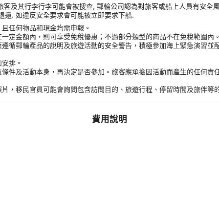
 旅客及其行李行李可能會被搜查, 郵輪公司認為對旅客或船上人員有安全風險的任
收且不予退還. 如違反安全要求會可能被立即要求下船.
，且任何物品和現金均需申報。
在一定金額內，則可享受免稅優惠；不過部分類型的商品不在免稅範圍內
應遵循郵輪產品的說明及旅遊活動的安全警告，積極參加海上緊急演習並
和安排。
氣條件及活動本身，再決定是否參加。旅客應承擔因活動而產生的任何責
。
照片，移民官員可能會詢問包含訪問目的、旅遊行程、停留時間及旅伴等
費用說明