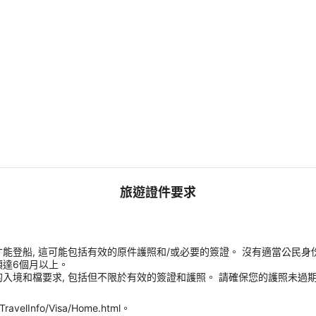
旅遊證件要求
能登船, 這可能包括有效的原件護照和/或必要的簽證。 沒有適當公民身
須達6個月以上。
入境和檔要求, 包括但不限於有效的簽證和護照。 請確保您的護照未過期
velInfo/Visa/Home.html。