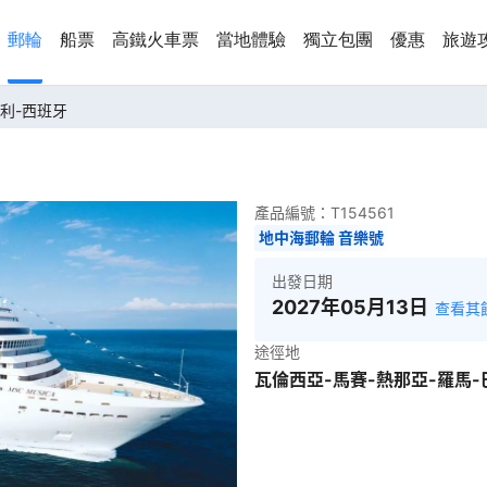
郵輪
船票
高鐵火車票
當地體驗
獨立包團
優惠
旅遊
大利-西班牙
產品編號：
T154561
地中海郵輪 音樂號
出發日期
2027年05月13日
查看其
途徑地
瓦倫西亞-馬賽-熱那亞-羅馬