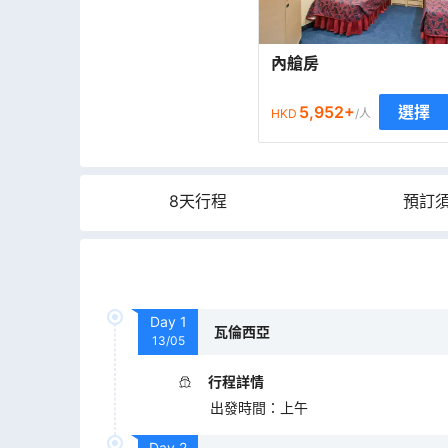
內艙房
5,952
+
選擇
HKD
/人
8天行程
預訂
Day
1
瓦倫西亞
13/05
行程詳情
出發時間
：
上午
Day
2