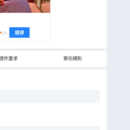
+
選擇
/人
證件要求
責任細則