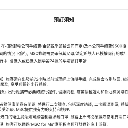
預訂須知
扣除郵輪公司手續費(金額視乎郵輪公司而定)及本公司手續費$500後
同的情況下旅行, MSC郵輪需要確保其父母/法定監護人已授權同行的成年
行中, 會進入或已進入懷孕第24週的孕婦預訂申請.
. 旅客需在出發前72小時以前辦理網上值船手續, 完成後會收到船票, 
額外服務, 享受順暢的出行體驗.
船. 出行應攜帶必要的旅行證件, 健康問卷, 疫苗接種證明和新冠檢測陰性
症狀或者對健康問卷有問題, 將進行二次篩查, 包括深度訪談, 二次體溫測量, 
受治療, MSC提供強有力的支持和護理.
靠港口的衛生局法規可能強制要求戴口罩. 旅客上岸時必須遵守當地有關口罩
旅客可以通過“MSC for Me”應用程序預訂舒適的岸上游覽.