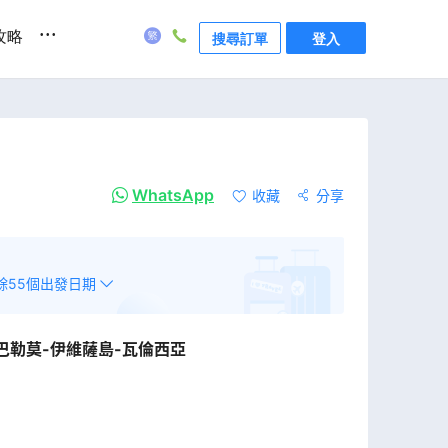
...
攻略
搜尋訂單
登入
WhatsApp
收藏
分享
餘
55
個出發日期
-巴勒莫-伊維薩島-瓦倫西亞