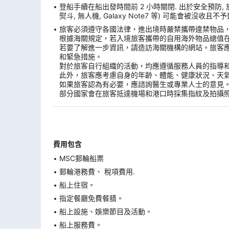
登船手續在船出發時間前 2 小時關閉. 出於安全預防,
熨斗, 無人機, Galaxy Note7 等) 可能會被沒
旅客必須遵守各國法律，進出境時嚴禁攜帶違禁物品
根據海關規定，若入境旅客攜帶的自用海外物品總值
若要了解進一步資訊，請造訪海關機構的網站。旅客
和緊急措施。
對於旅客自行組織的活動，均應遵循服務人員的指導
此外，旅客應考慮自身的年齡、體能、健康狀況、天
如果旅客認為有必要，應諮詢醫生或專業人士的意見
部分國家會在旅客抵達機場和港口時採集指紋及拍攝
費用包含
MSC郵輪船票
郵輪港務費、 稅項費用.
船上住宿。
指定餐廳免費餐膳。
船上設施、娛樂節目及活動。
船上服務費。