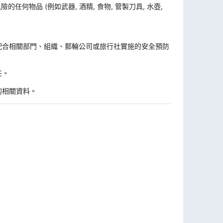
何物品 (例如武器, 酒精, 食物, 管製刀具, 水壺,
。
配合相關部門、組織、郵輪公司或旅行社實施的安全預防
任。
的相關資料。