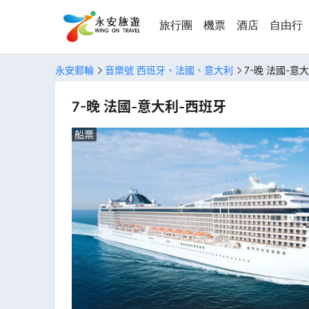
旅行團
機票
酒店
自由行
永安郵輪
音樂號 西班牙、法國、意大利
7-晚 法國-意
7-晚 法國-意大利-西班牙
船票