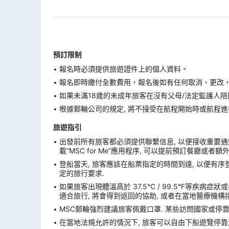
預訂限制
報名時必須提供旅遊證件上的個人資料。
報名即時繳付全數費用，報名後如有任何取消、更改，在
如果未滿18歲的未成年旅客在沒有父母/法定監護人陪
根據郵輪公司的規定, 將不接受在航程開始時或航程進
旅遊指引
出發前所有旅客都必須提供聯繫信息, 以便接收重要通知
載“MSC for Me”應用程序, 可以提前預訂餐廳或者
登船當天, 旅客應該在船票指定的時間到達, 以便有序登
定的旅行要求.
如果旅客出現體溫高於 37.5°C / 99.5°F等疾病
適合旅行, 將會得到返回的協助, 或者在當地醫療機構接
MSC郵輪強烈建議旅客佩戴口罩. 某些訪問國家或停
在當地法規允許的情況下, 旅客可以自由下船遊覽停靠港. 