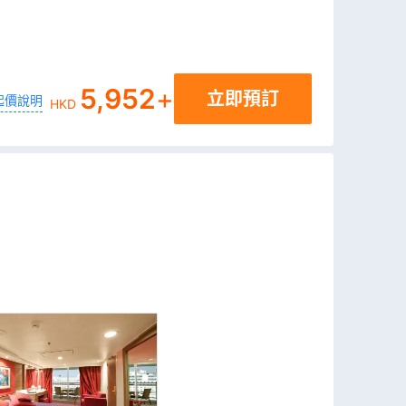
5,952
+
立即預訂
起價說明
HKD