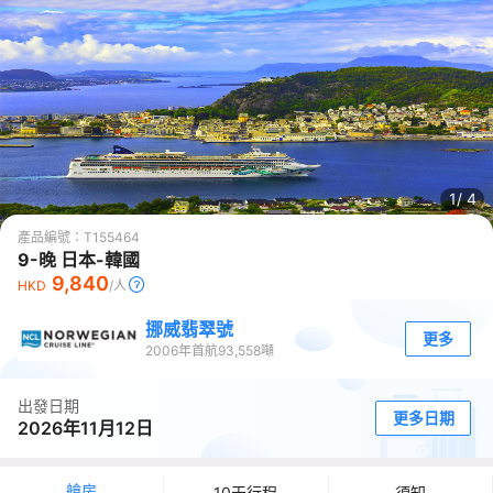
1/
4
產品編號：
T155464
9-晚 日本-韓國
9,840
HKD
/人
挪威翡翠號
更多
2006
年首航
93,558
噸
出發日期
更多日期
2026年11月12日
艙房
10天行程
須知