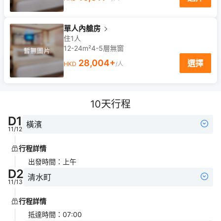
單人內艙房
住1人
12-24m²
4-5
層
無窗
28,004
+
選擇
HKD
/人
10
天行程
D
1
橫濱
11/12
行程詳情
出發時間
：
上午
D
2
清水町
11/13
行程詳情
抵達時間
：
07:00