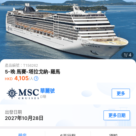
1/
4
產品編號：
T156262
5-晚 馬賽-塔拉戈納-羅馬
4,105
HKD
/人
華麗號
更多
0
噸
出發日期
更多日期
2027年10月28日
艙房
6天行程
須知