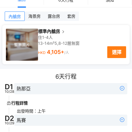
海景房
露台房
套房
內艙房
標準內艙房
住1-4人
13-14m²
5,8-12
層
無窗
4,105
+
選擇
HKD
/人
6
天行程
D
1
熱那亞
10/28
行程詳情
出發時間
：
上午
D
2
馬賽
10/29