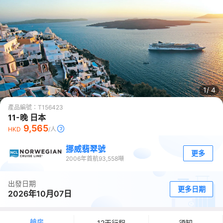
1/
4
產品編號：
T156423
11-晚 日本
9,565
HKD
/人
挪威翡翠號
更多
2006
年首航
93,558
噸
出發日期
更多日期
2026年10月07日
艙房
12天行程
須知