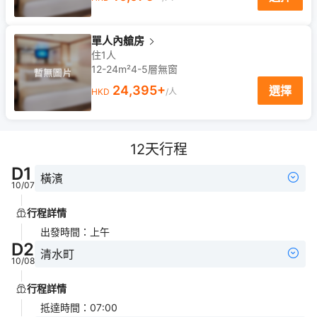
單人內艙房
住1人
12-24m²
4-5
層
無窗
24,395
+
選擇
HKD
/人
12
天行程
D
1
橫濱
10/07
行程詳情
出發時間
：
上午
D
2
清水町
10/08
行程詳情
抵達時間
：
07:00