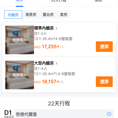
海景房
露台房
套房
內艙房
標準內艙房
住1-2人
13.1-26.4m²
4-8
層
無窗
17,255
+
選擇
HKD
/人
大型內艙房
住1-4人
13.1-26.4m²
1,4-8
層
無窗
18,157
+
選擇
HKD
/人
22
天行程
D
1
勞德代爾堡
04/03