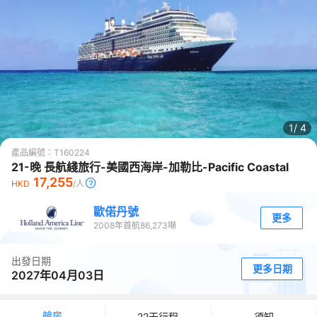
1/
4
產品編號：
T160224
21-晚 長航綫旅行-美國西海岸-加勒比-Pacific Coastal
17,255
HKD
/人
歐偌丹號
更多
2008
年首航
86,273
噸
出發日期
更多日期
2027年04月03日
艙房
22天行程
須知