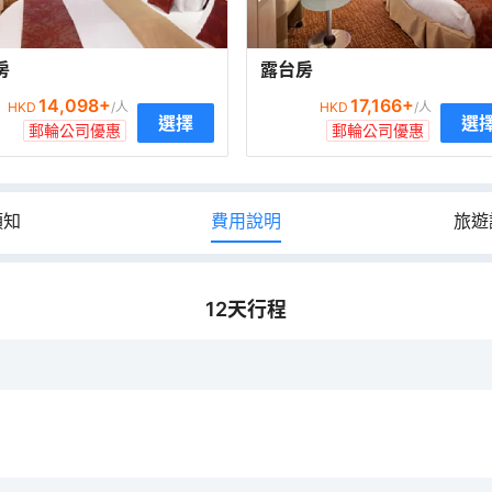
房
露台房
14,098
+
17,166
+
HKD
/人
HKD
/人
選擇
選
郵輪公司優惠
郵輪公司優惠
須知
費用說明
旅遊
12
天行程