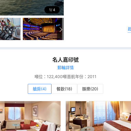
1
4
名人嘉印號
郵輪詳情
噸位：
122,400噸
首航年份：
2011
艙房(4)
餐飲(18)
娛樂(20)