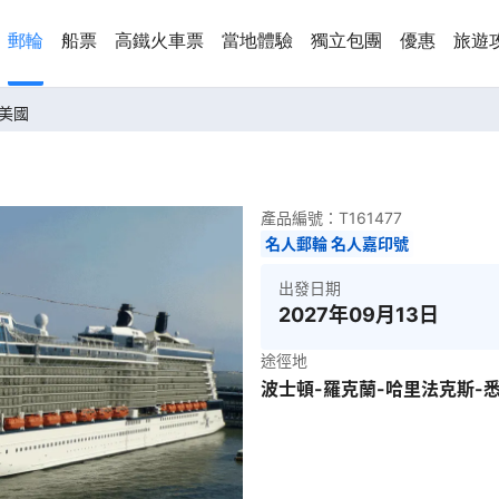
郵輪
船票
高鐵火車票
當地體驗
獨立包團
優惠
旅遊
-美國
產品編號：
T161477
名人郵輪 名人嘉印號
出發日期
2027年09月13日
途徑地
波士頓-羅克蘭-哈里法克斯-