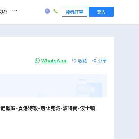
...
攻略
搜尋訂單
登入
WhatsApp
收藏
分享
悉尼礦區-夏洛特敦-魁北克城-波特蘭-波士頓