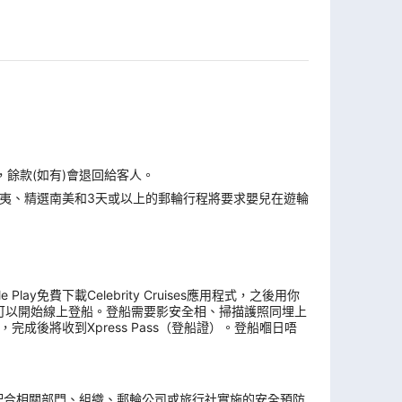
，餘款(如有)會退回給客人。
夷、精選南美和3天或以上的郵輪行程將要求嬰兒在遊輪
y免費下載Celebrity Cruises應用程式，之後用你
可以開始線上登船。登船需要影安全相、掃描護照同埋上
後將收到Xpress Pass（登船證）。登船嗰日唔
。
配合相關部門、組織、郵輪公司或旅行社實施的安全預防