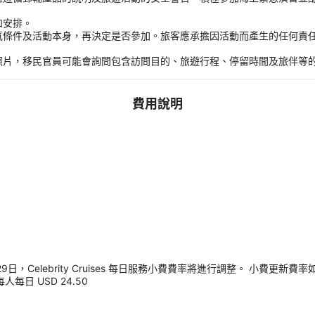
和安排。
氣條件及活動本身，再決定是否參加。旅客應承擔因活動而產生的任何責
。
照片，移民官員可能會詢問包含訪問目的、旅遊行程、停留時間及旅伴等
費用說明
，Celebrity Cruises 每日服務小費費率將進行調整。 小費更新費率
每人每日 USD 24.50