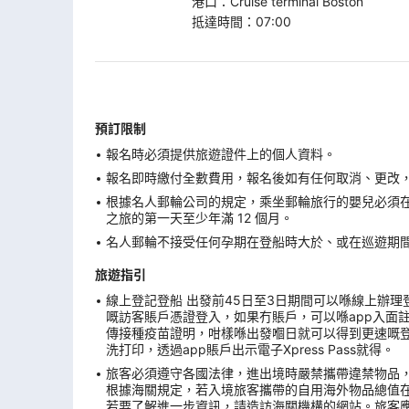
港口
：
Cruise terminal Boston
抵達時間
：
07:00
預訂限制
報名時必須提供旅遊證件上的個人資料。
報名即時繳付全數費用，報名後如有任何取消、更改，在
根據名人郵輪公司的規定，乘坐郵輪旅行的嬰兒必須
之旅的第一天至少年滿 12 個月。
名人郵輪不接受任何孕期在登船時大於、或在巡遊期間
旅遊指引
線上登記登船 出發前45日至3日期間可以喺線上辦理登船手續。
嘅訪客賬戶憑證登入，如果冇賬戶，可以喺app入面
傳接種疫苗證明，咁樣喺出發嗰日就可以得到更速嘅登船
洗打印，透過app賬戶出示電子Xpress Pass就得。
旅客必須遵守各國法律，進出境時嚴禁攜帶違禁物品
根據海關規定，若入境旅客攜帶的自用海外物品總值
若要了解進一步資訊，請造訪海關機構的網站。旅客