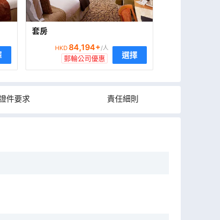
套房
84,194
+
HKD
/人
擇
選擇
郵輪公司優惠
證件要求
責任細則