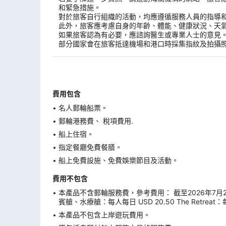
和緊急措施。
對於旅客自行組織的活動，均應遵循服務人員的指導
此外，旅客應考慮自身的年齡、體能、健康狀況、天
如果旅客認為有必要，應諮詢醫生或專業人士的意見
部分國家會在旅客抵達機場和港口時採集指紋及拍攝
費用包含
名人郵輪船票。
郵輪港務費、 稅項費用.
船上住宿。
指定餐廳免費餐膳。
船上免費設施、免費娛樂節目及活動。
費用不包含
本產品不含郵輪服務費，參考費用： 截至2026年7月29日
賓艙、水療艙：每人每日 USD 20.50 The Retreat：
本產品不包含上岸遊玩費用。