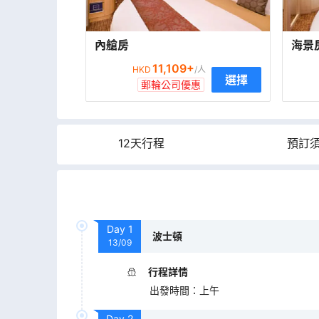
內艙房
海景
11,109
+
HKD
/人
選擇
郵輪公司優惠
12天行程
預訂
Day
1
波士頓
13/09
行程詳情
出發時間
：
上午
Day
2