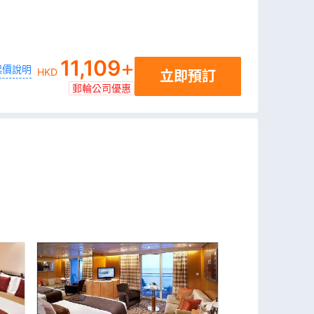
11,109
+
起價說明
HKD
立即預訂
郵輪公司優惠