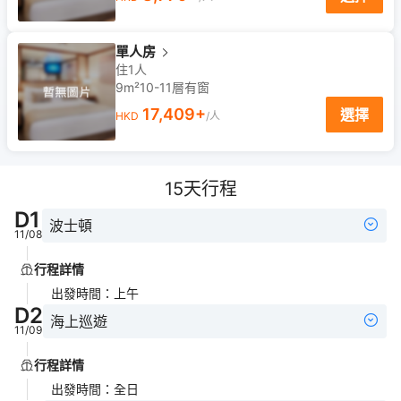
單人房
住1人
9m²
10-11
層
有窗
17,409
+
選擇
HKD
/人
15
天行程
D
1
波士頓
11/08
行程詳情
出發時間
：
上午
D
2
海上巡遊
11/09
行程詳情
出發時間
：
全日