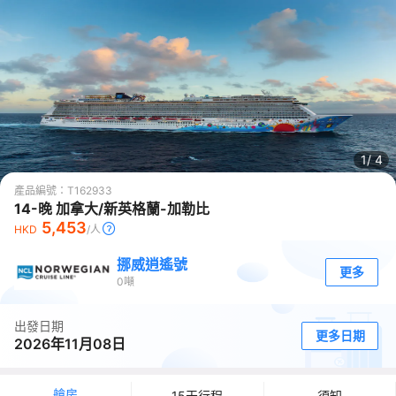
1/
4
產品編號：
T162933
14-晚 加拿大/新英格蘭-加勒比
5,453
HKD
/人
挪威逍遙號
更多
0
噸
出發日期
更多日期
2026年11月08日
艙房
15天行程
須知