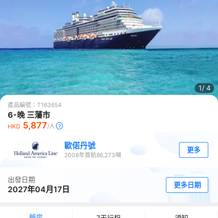
1/
4
產品編號：
T163654
6-晚 三藩市
5,877
HKD
/人
歐偌丹號
更多
2008
年首航
86,273
噸
出發日期
更多日期
2027年04月17日
艙房
7天行程
須知