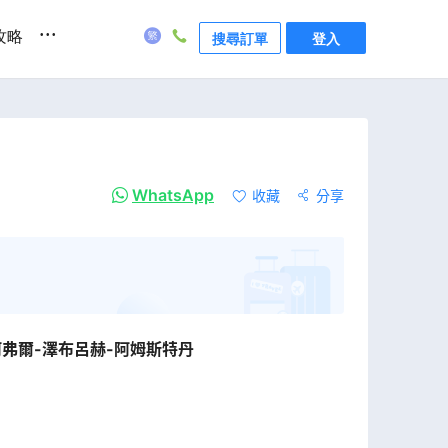
...
攻略
搜尋訂單
登入
WhatsApp
收藏
分享
阿弗爾-澤布呂赫-阿姆斯特丹