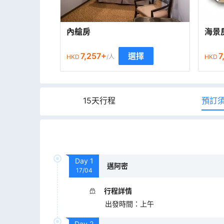
內艙房
海景
7,257
+
7
選擇
HKD
/人
HKD
15天行程
預訂
Day
1
邁阿密
17/04
行程詳情
出發時間
：
上午
Day
2