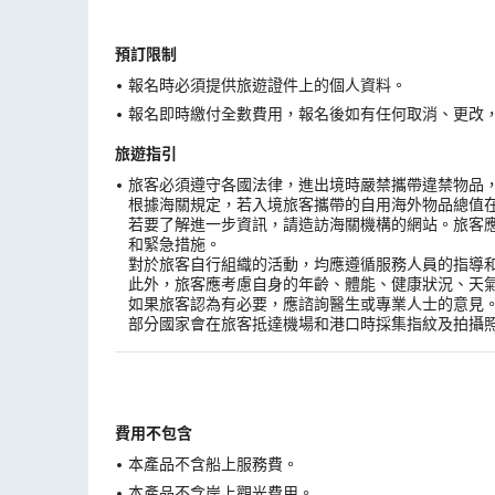
預訂限制
報名時必須提供旅遊證件上的個人資料。
報名即時繳付全數費用，報名後如有任何取消、更改，在
旅遊指引
旅客必須遵守各國法律，進出境時嚴禁攜帶違禁物品
根據海關規定，若入境旅客攜帶的自用海外物品總值
若要了解進一步資訊，請造訪海關機構的網站。旅客
和緊急措施。
對於旅客自行組織的活動，均應遵循服務人員的指導
此外，旅客應考慮自身的年齡、體能、健康狀況、天
如果旅客認為有必要，應諮詢醫生或專業人士的意見
部分國家會在旅客抵達機場和港口時採集指紋及拍攝
費用不包含
本產品不含船上服務費。
本產品不含岸上觀光費用。