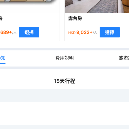
房
露台房
,689
+
9,022
+
選擇
選擇
/人
HKD
/人
須知
費用說明
旅遊
15
天行程