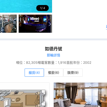
1
4
如德丹號
郵輪詳情
噸位：
82,305噸
載客數量：
1,916
首航年份：
2002
艙房(4)
餐飲(6)
娛樂(9)