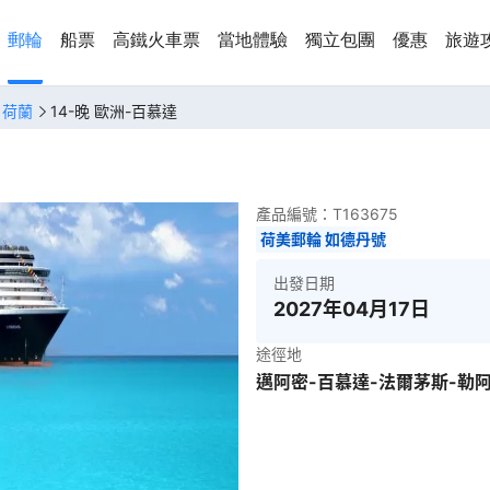
郵輪
船票
高鐵火車票
當地體驗
獨立包團
優惠
旅遊
、荷蘭
14-晚 歐洲-百慕達
產品編號：
T163675
荷美郵輪 如德丹號
出發日期
2027年04月17日
途徑地
邁阿密-百慕達-法爾茅斯-勒