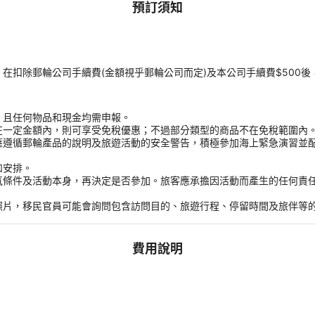
預訂須知
扣除郵輪公司手續費(金額視乎郵輪公司而定)及本公司手續費$500後
，且任何物品和現金均需申報。
在一定金額內，則可享受免稅優惠；不過部分類型的商品不在免稅範圍內
應遵循郵輪產品的說明及旅遊活動的安全警告，積極參加海上緊急演習並
和安排。
氣條件及活動本身，再決定是否參加。旅客應承擔因活動而產生的任何責
。
照片，移民官員可能會詢問包含訪問目的、旅遊行程、停留時間及旅伴等
費用說明