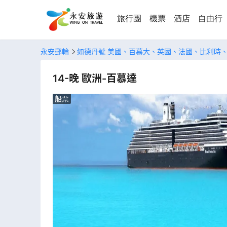
旅行團
機票
酒店
自由行
永安郵輪
如德丹號 美國、百慕大、英國、法國、比利時
14-晚 歐洲-百慕達
船票