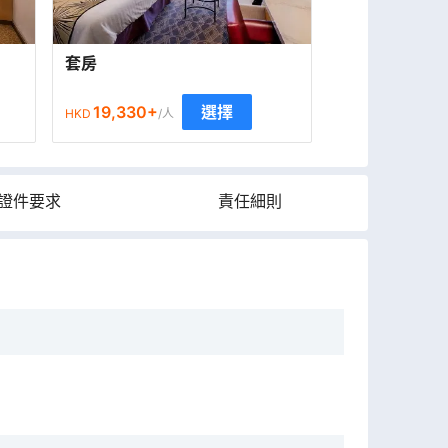
套房
19,330
+
選擇
HKD
/人
證件要求
責任細則