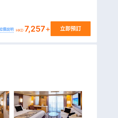
7,257
+
立即預訂
起價說明
HKD