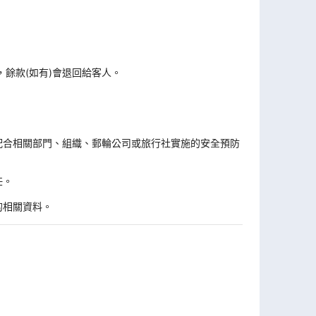
，餘款(如有)會退回給客人。
。
配合相關部門、組織、郵輪公司或旅行社實施的安全預防
任。
的相關資料。