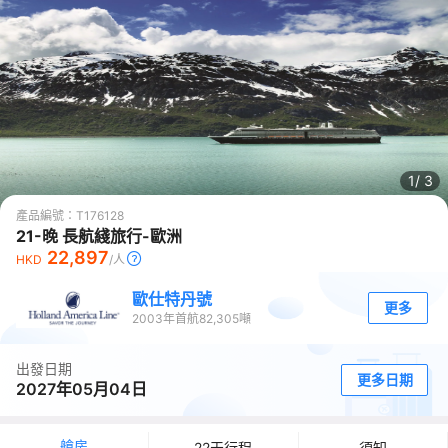
1/
3
產品編號：
T176128
21-晚 長航綫旅行-歐洲
22,897
HKD
/人
歐仕特丹號
更多
2003
年首航
82,305
噸
出發日期
更多日期
2027年05月04日
艙房
22天行程
須知