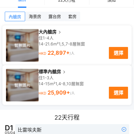
海景房
露台房
套房
內艙房
大內艙房
住1-4人
14-21.6m²
1,5,7-8
層
無窗
22,897
+
選擇
HKD
/人
標準內艙房
住1-3人
14-15m²
1,4-8,10
層
無窗
25,909
+
選擇
HKD
/人
22
天行程
D
1
比雷埃夫斯
05/04