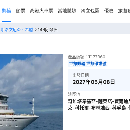
郵輪
船票
高鐵火車票
當地體驗
獨立包團
優惠
旅遊
、斯洛文尼亞、希臘
14-晚 歐洲
產品編號：
T177360
世邦郵輪 世邦頌讚號
出發日期
2027年05月08日
途徑地
奇維塔韋基亞-薩萊諾-賈爾迪
克-科托爾-布林迪西-科孚島