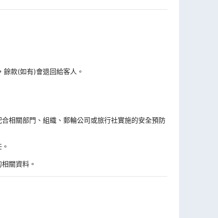
，餘款(如有)會退回給客人。
。
配合相關部門、組織、郵輪公司或旅行社實施的安全預防
任。
的相關資料。