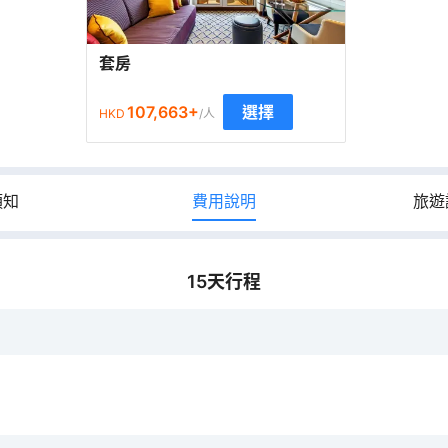
套房
107,663
+
選擇
HKD
/人
須知
費用說明
旅遊
15
天行程