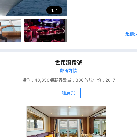
1
4
起價
世邦頌讚號
郵輪詳情
噸位：
40,350噸
載客數量：
300
首航年份：
2017
艙房(1)