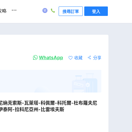
...
攻略
搜尋訂單
登入
WhatsApp
收藏
分享
尼納克索斯-瓦萊塔-科佩爾-科托爾-杜布羅夫尼
-伊泰阿-拉科尼亞州-比雷埃夫斯