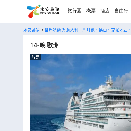
旅行團
機票
酒店
自由行
永安郵輪
世邦頌讚號 意大利、馬耳他、黑山、克羅地亞
14-晚 歐洲
船票