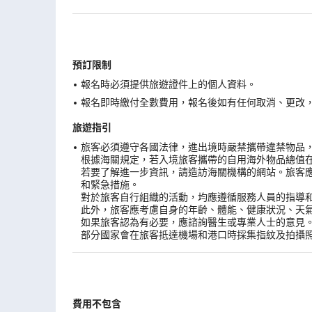
預訂限制
報名時必須提供旅遊證件上的個人資料。
報名即時繳付全數費用，報名後如有任何取消、更改，在
旅遊指引
旅客必須遵守各國法律，進出境時嚴禁攜帶違禁物品
根據海關規定，若入境旅客攜帶的自用海外物品總值
若要了解進一步資訊，請造訪海關機構的網站。旅客
和緊急措施。
對於旅客自行組織的活動，均應遵循服務人員的指導
此外，旅客應考慮自身的年齡、體能、健康狀況、天
如果旅客認為有必要，應諮詢醫生或專業人士的意見
部分國家會在旅客抵達機場和港口時採集指紋及拍攝
費用不包含