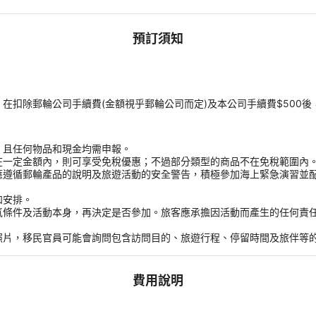
預訂須知
扣除郵輪公司手續費(金額視乎郵輪公司而定)及本公司手續費$500後
，且任何物品和現金均需申報。
在一定金額內，則可享受免稅優惠；不過部分類型的商品不在免稅範圍內
應遵循郵輪產品的說明及旅遊活動的安全警告，積極參加海上緊急演習並
和安排。
氣條件及活動本身，再決定是否參加。旅客應承擔因活動而產生的任何責
。
照片，移民官員可能會詢問包含訪問目的、旅遊行程、停留時間及旅伴等
費用說明