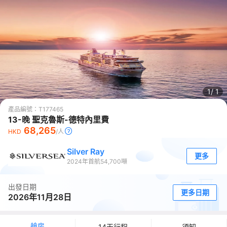
1/
1
產品編號：
T177465
13-晚 聖克魯斯-德特內里費
68,265
HKD
/人
Silver Ray
更多
2024
年首航
54,700
噸
出發日期
更多日期
2026年11月28日
艙房
14天行程
須知