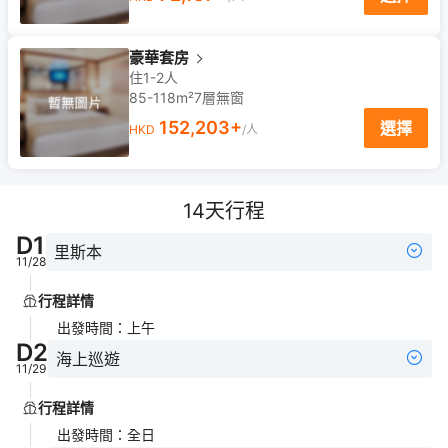
豪華套房
住1-2人
85-118m²
7
層
無窗
152,203
+
選擇
HKD
/人
14
天行程
D
1
里斯本
11/28
行程詳情
出發時間
：
上午
D
2
海上巡遊
11/29
行程詳情
出發時間
：
全日