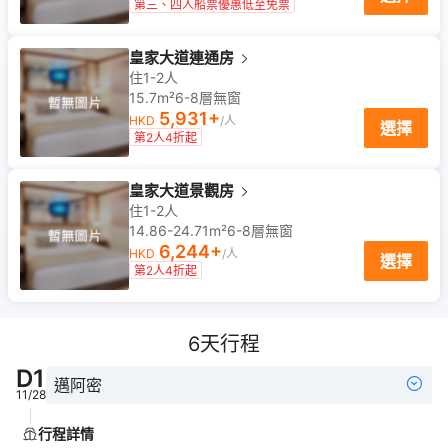
第三、四人船票優惠低至免票
皇家大道連通房
住1-2人
15.7m²
6-8
層
無窗
5,931
+
HKD
/人
選擇
第2人4折起
皇家大道景觀房
住1-2人
14.86-24.71m²
6-8
層
無窗
6,244
+
HKD
/人
選擇
第2人4折起
6
天行程
D
1
邁阿密
11/28
行程詳情