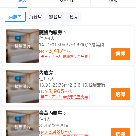
海景房
露台房
套房
內艙房
隨機內艙房
住2-4人
14.21-31.59m²
2-3,6-10,12
層
無窗
3,417
+
HKD
/人
選擇
第三、四人船票優惠低至免票
內艙房
住1-4人
13.93-23.78m²
2-3,6-10,12
層
無窗
3,965
+
HKD
/人
選擇
第三、四人船票優惠低至免票
豪華內艙房
住4人
31.4m²
2
層
無窗
5,486
+
HKD
/人
選擇