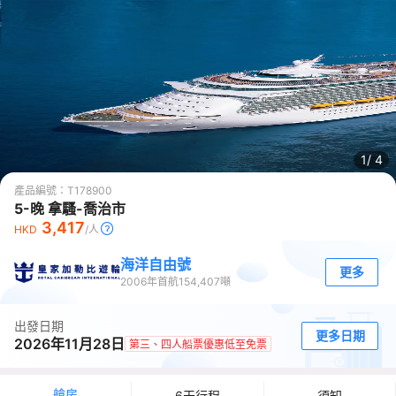
1/
4
產品編號：
T178900
5-晚 拿騷-喬治市
3,417
HKD
/人
海洋自由號
更多
2006
年首航
154,407
噸
出發日期
更多日期
2026年11月28日
第三、四人船票優惠低至免票
艙房
6天行程
須知