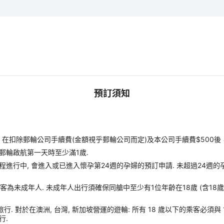
預訂須知
扣除郵輪公司手續費(金額視乎郵輪公司而定)及本公司手續費$500後
郵輪啟航第一天時至少滿1歲.
進行中, 會進入或已進入懷孕第24週的孕婦的預訂申請. 未超過24週的
客為未成年人. 未成年人出行須確保同艙中至少有1位年齡在18歲 (含18
旅行. 對於在澳洲, 台灣, 新加坡營運的遊輪: 所有 18 歲以下的乘客必須與
行.