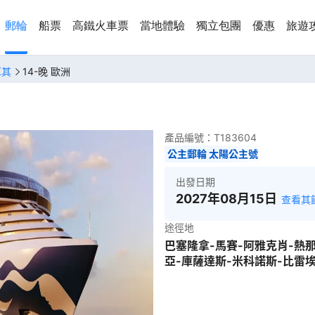
郵輪
船票
高鐵火車票
當地體驗
獨立包團
優惠
旅遊
耳其
14-晚 歐洲
產品編號：
T183604
公主郵輪 太陽公主號
出發日期
2027年08月15日
查看其
途徑地
巴塞隆拿-馬賽-阿雅克肖-熱
亞-庫薩達斯-米科諾斯-比雷