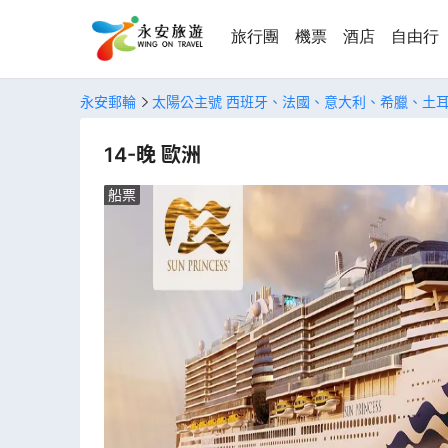
旅行團
機票
酒店
自由行
永安郵輪
太陽公主號 西班牙、法國、意大利、希臘、土
14-晚 歐洲
船票