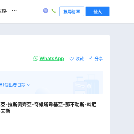
...
攻略
搜尋訂單
登入
WhatsApp
收藏
分享
餘
1
個出發日期
那亞-拉斯佩齊亞-奇維塔韋基亞-那不勒斯-幹尼
埃夫斯