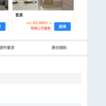
套房
25,062
+
HKD
/人
擇
選擇
郵輪公司優惠
證件要求
責任細則