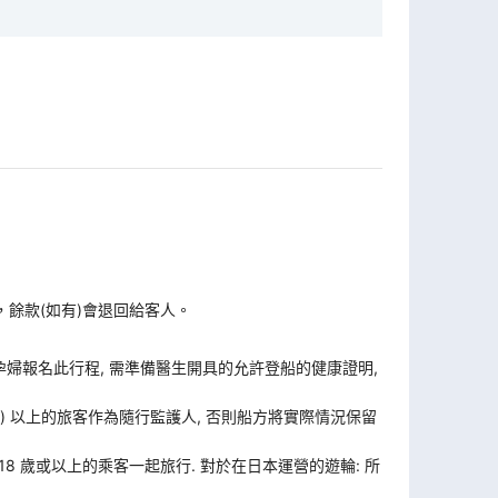
，餘款(如有)會退回給客人。
孕婦報名此行程, 需準備醫生開具的允許登船的健康證明,
歲) 以上的旅客作為隨行監護人, 否則船方將實際情況保留
 18 歲或以上的乘客一起旅行. 對於在日本運營的遊輪: 所