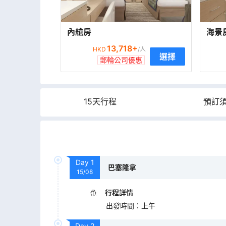
內艙房
海景
13,718
+
HKD
/人
選擇
郵輪公司優惠
15天行程
預訂
Day
1
巴塞隆拿
15/08
行程詳情
出發時間
：
上午
Day
2