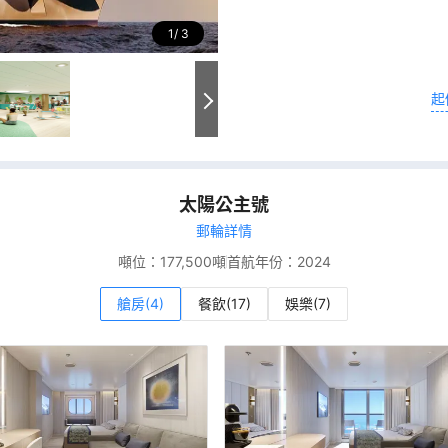
1
3
起
太陽公主號
郵輪詳情
噸位：
177,500噸
首航年份：
2024
艙房(4)
餐飲(17)
娛樂(7)