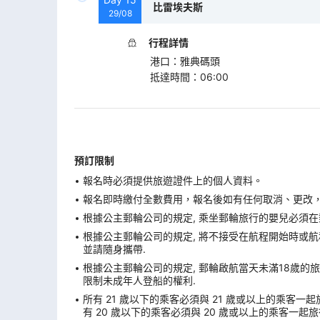
比雷埃夫斯
29/08
行程詳情
港口
：
雅典碼頭
抵達時間
：
06:00
預訂限制
報名時必須提供旅遊證件上的個人資料。
報名即時繳付全數費用，報名後如有任何取消、更改，在
根據公主郵輪公司的規定, 乘坐郵輪旅行的嬰兒必須在
根據公主郵輪公司的規定, 將不接受在航程開始時或航程
並請隨身攜帶.
根據公主郵輪公司的規定, 郵輪啟航當天未滿18歲的旅
限制未成年人登船的權利.
所有 21 歲以下的乘客必須與 21 歲或以上的乘客一起
有 20 歲以下的乘客必須與 20 歲或以上的乘客一起旅