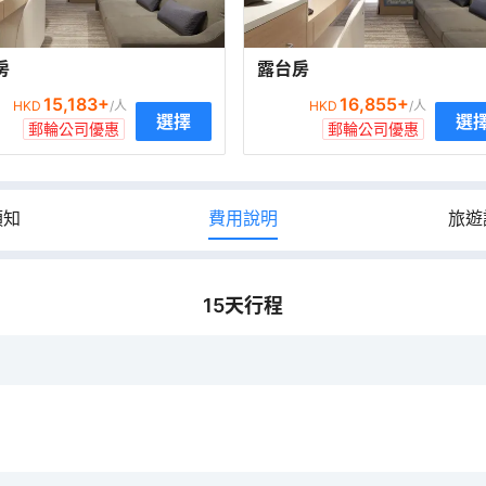
房
露台房
15,183
+
16,855
+
HKD
/人
HKD
/人
選擇
選
郵輪公司優惠
郵輪公司優惠
須知
費用說明
旅遊
15
天行程