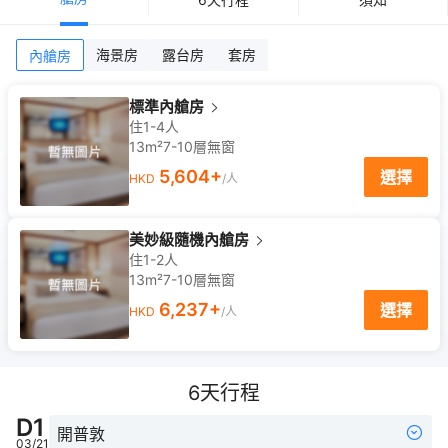
海景房
露台房
套房
內艙房
標準內艙房
住1-4人
13m²
7-10
層
無窗
5,604
+
選擇
HKD
/人
美妙級隨機內艙房
住1-2人
13m²
7-10
層
無窗
6,237
+
選擇
HKD
/人
6
天行程
D
1
開普敦
03/21