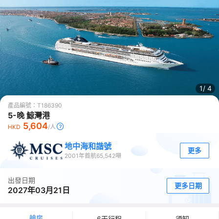
1/
4
產品編號：
T186390
5-晚 鯨灣港
5,604
HKD
/人
地中海和諧號
更多
2001
年首航
65,542
噸
出發日期
更多日期
2027年03月21日
艙房
6天行程
須知