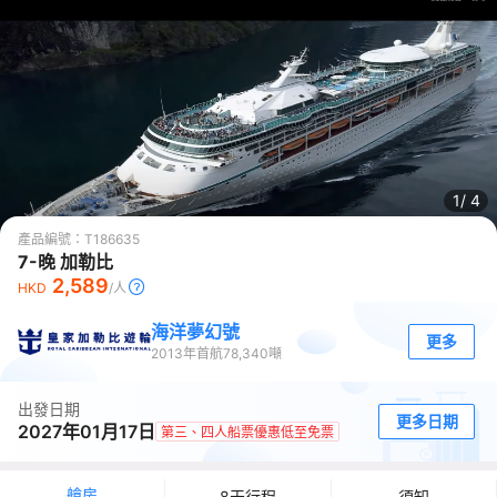
1/
4
產品編號：
T186635
7-晚 加勒比
2,589
HKD
/人
海洋夢幻號
更多
2013
年首航
78,340
噸
出發日期
更多日期
2027年01月17日
第三、四人船票優惠低至免票
艙房
8天行程
須知