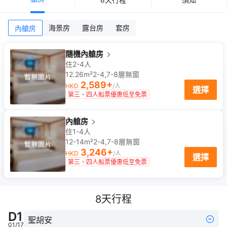
海景房
露台房
套房
內艙房
隨機內艙房
住2-4人
12.26m²
2-4,7-8
層
無窗
2,589
+
HKD
/人
選擇
第三、四人船票優惠低至免票
內艙房
住1-4人
12-14m²
2-4,7-8
層
無窗
3,246
+
HKD
/人
選擇
第三、四人船票優惠低至免票
8
天行程
D
1
聖胡安
01/17