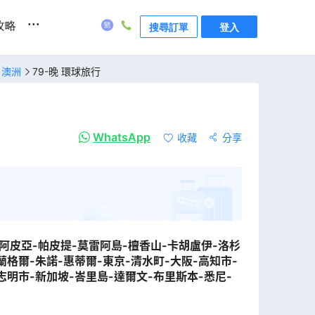
...
攻略
搜尋訂單
登入
、澳洲
79-晚 環球旅行
WhatsApp
收藏
分享
斐濟-阿皮亞-帕皮提-莫雷阿島-檀香山-卡胡盧伊-洛杉
蘭格爾-朱諾-惠蒂爾-東京-清水町-大阪-高知市-
志明市-新加坡-峇里島-達爾文-布里斯本-悉尼-