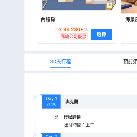
內艙房
海景
96,286
+
HKD
/人
選擇
郵輪公司優惠
80天行程
預訂
Day
1
奧克蘭
21/06
行程詳情
出發時間
：
上午
Day
2