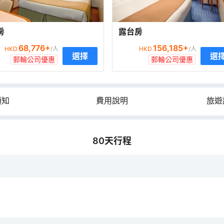
房
露台房
68,776
+
156,185
+
HKD
/人
HKD
/人
選擇
選
郵輪公司優惠
郵輪公司優惠
須知
費用說明
旅遊
80
天行程