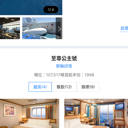
1
4
起
至尊公主號
郵輪詳情
噸位：
107,517噸
首航年份：
1998
艙房(4)
餐飲(12)
娛樂(9)