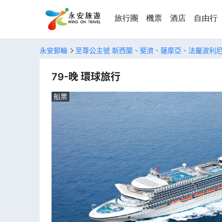
旅行團
機票
酒店
自由行
永安郵輪
至尊公主號 新西蘭、斐濟、薩摩亞、法屬波利
79-晚 環球旅行
船票