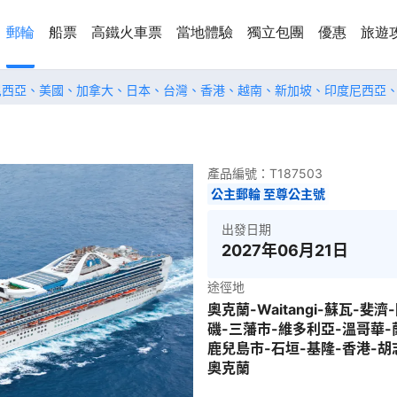
郵輪
船票
高鐵火車票
當地體驗
獨立包團
優惠
旅遊
尼西亞、美國、加拿大、日本、台灣、香港、越南、新加坡、印度尼西亞
產品編號：
T187503
公主郵輪 至尊公主號
出發日期
2027年06月21日
途徑地
奧克蘭-Waitangi-蘇瓦-
磯-三藩市-維多利亞-溫哥華-
鹿兒島市-石垣-基隆-香港-胡
奧克蘭