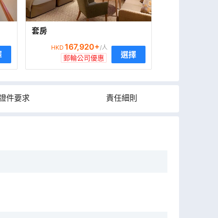
套房
167,920
+
HKD
/人
擇
選擇
郵輪公司優惠
證件要求
責任細則