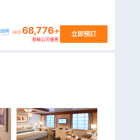
68,776
+
價說明
HKD
立即預訂
郵輪公司優惠