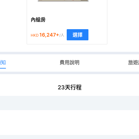
內艙房
16,247
+
選擇
HKD
/人
須知
費用說明
旅遊
23
天行程