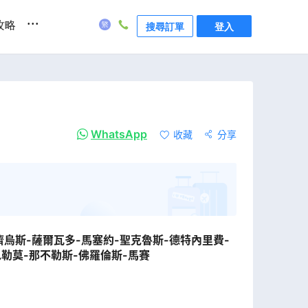
...
攻略
搜尋訂單
登入
WhatsApp
收藏
分享
濟烏斯-薩爾瓦多-馬塞約-聖克魯斯-德特內里費-
巴勒莫-那不勒斯-佛羅倫斯-馬賽