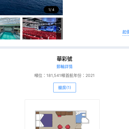
1
4
起
華彩號
郵輪詳情
噸位：
181,541噸
首航年份：
2021
艙房(1)