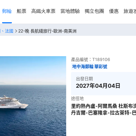
郵輪
船票
高鐵火車票
當地體驗
獨立包團
優惠
旅遊
利、法國
22-晚 長航綫旅行-歐洲-南美洲
產品編號：
T189106
地中海郵輪 華彩號
出發日期
2027年04月04日
途徑地
里約熱內盧-阿爾馬桑 杜斯布
丹吉爾-巴塞隆拿-拉古萊特-