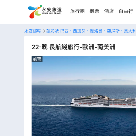
旅行團
機票
酒店
自由行
永安郵輪
華彩號 巴西、西班牙、摩洛哥、突尼斯、意大
22-晚 長航綫旅行-歐洲-南美洲
船票