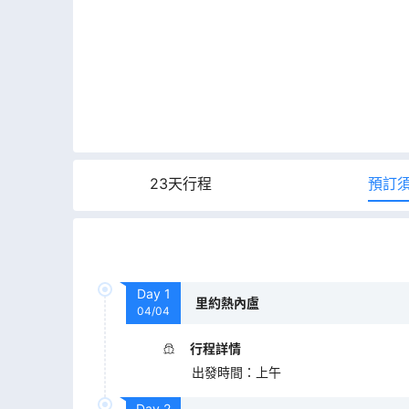
23天行程
預訂
Day
1
里約熱內盧
04/04
行程詳情
出發時間
：
上午
Day
2