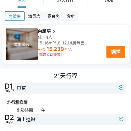
海景房
露台房
套房
內艙房
內艙房
住1-4人
15-16m²
5,8-12,14
層
無窗
15,239
+
HKD
/人
選擇
郵輪公司優惠
21
天行程
D
1
東京
06/27
行程詳情
出發時間
：
上午
D
2
海上巡遊
06/28