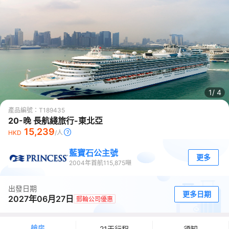
1/
4
產品編號：
T189435
20-晚 長航綫旅行-東北亞
15,239
HKD
/人
藍寶石公主號
更多
2004
年首航
115,875
噸
出發日期
更多日期
2027年06月27日
郵輪公司優惠
艙房
21天行程
須知