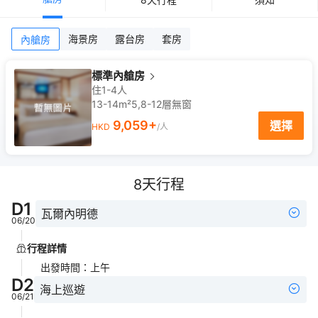
海景房
露台房
套房
內艙房
標準內艙房
住1-4人
13-14m²
5,8-12
層
無窗
9,059
+
選擇
HKD
/人
8
天行程
D
1
瓦爾內明德
06/20
行程詳情
出發時間
：
上午
D
2
海上巡遊
06/21