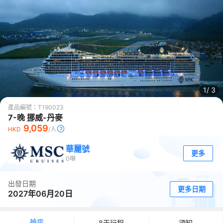
1/
3
產品編號：
T190023
7-晚 挪威-丹麥
9,059
HKD
/人
華麗號
更多
0
噸
出發日期
更多日期
2027年06月20日
艙房
8天行程
須知