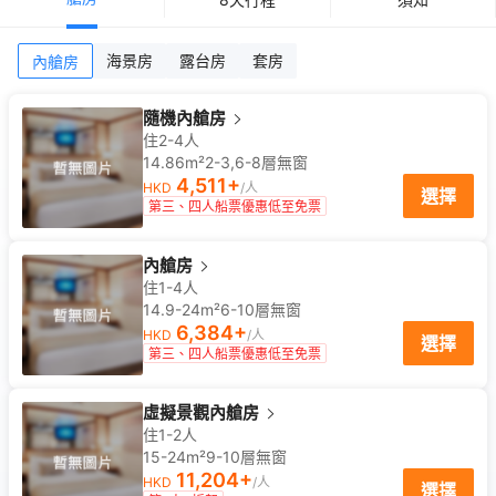
海景房
露台房
套房
內艙房
隨機內艙房
住2-4人
14.86m²
2-3,6-8
層
無窗
4,511
+
HKD
/人
選擇
第三、四人船票優惠低至免票
內艙房
住1-4人
14.9-24m²
6-10
層
無窗
6,384
+
HKD
/人
選擇
第三、四人船票優惠低至免票
虛擬景觀內艙房
住1-2人
15-24m²
9-10
層
無窗
11,204
+
HKD
/人
選擇