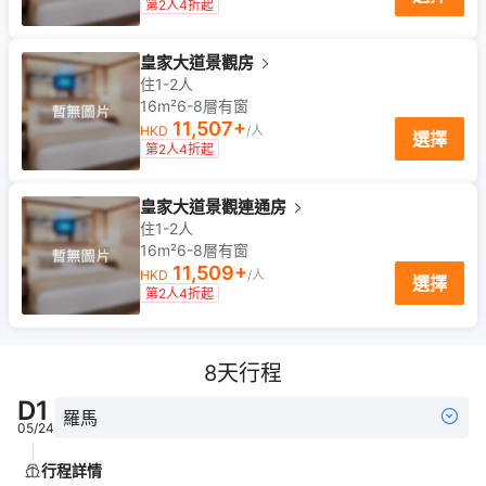
第2人4折起
皇家大道景觀房
住1-2人
16m²
6-8
層
有窗
11,507
+
HKD
/人
選擇
第2人4折起
皇家大道景觀連通房
住1-2人
16m²
6-8
層
有窗
11,509
+
HKD
/人
選擇
第2人4折起
8
天行程
D
1
羅馬
05/24
行程詳情