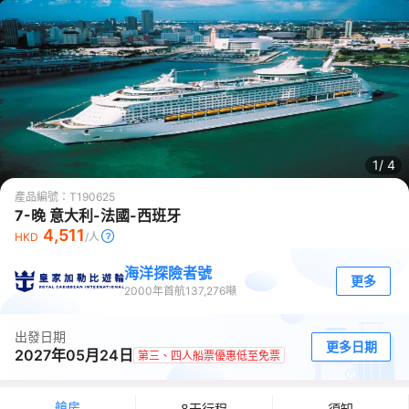
1/
4
產品編號：
T190625
7-晚 意大利-法國-西班牙
4,511
HKD
/人
海洋探險者號
更多
2000
年首航
137,276
噸
出發日期
更多日期
2027年05月24日
第三、四人船票優惠低至免票
艙房
8天行程
須知