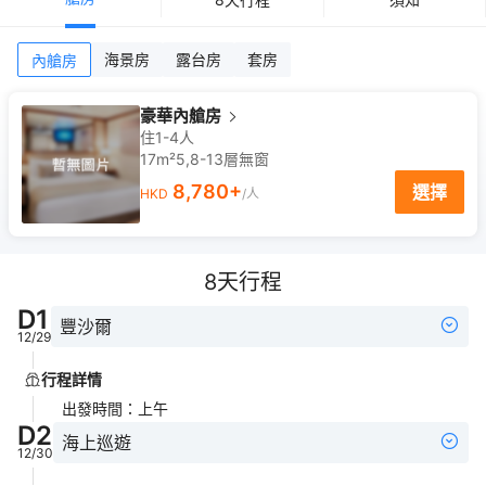
海景房
露台房
套房
內艙房
豪華內艙房
住1-4人
17m²
5,8-13
層
無窗
8,780
+
選擇
HKD
/人
8
天行程
D
1
豐沙爾
12/29
行程詳情
出發時間
：
上午
D
2
海上巡遊
12/30