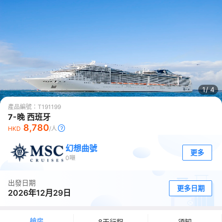
1/
4
產品編號：
T191199
7-晚 西班牙
8,780
HKD
/人
幻想曲號
更多
0
噸
出發日期
更多日期
2026年12月29日
艙房
8天行程
須知