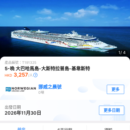
1/
4
產品編號：
T191325
5-晚 大巴哈馬島-大斯特拉普島-基韋斯特
3,257
HKD
/人
挪威之晨號
更多
0
噸
出發日期
更多日期
2026年11月30日
艙房
6天行程
須知