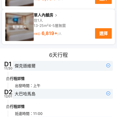
單人內艙房
住1人
13-25m²
4-5
層
無窗
6,819
+
選擇
HKD
/人
6
天行程
D
1
傑克遜維爾
11/30
行程詳情
出發時間
：
上午
D
2
大巴哈馬島
12/01
行程詳情
抵達時間
：
11:00