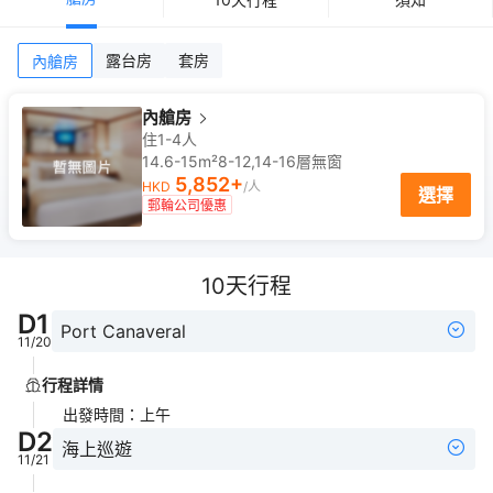
露台房
套房
內艙房
內艙房
住1-4人
14.6-15m²
8-12,14-16
層
無窗
5,852
+
HKD
/人
選擇
郵輪公司優惠
10
天行程
D
1
Port Canaveral
11/20
行程詳情
出發時間
：
上午
D
2
海上巡遊
11/21