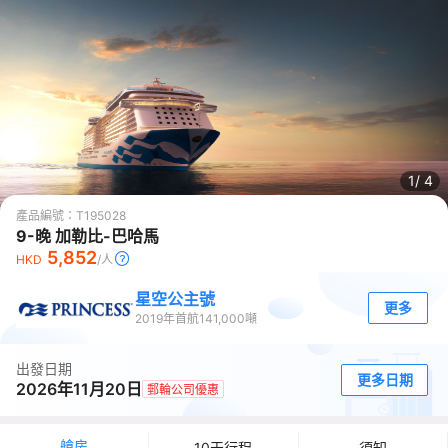
1/
4
產品編號：
T195028
9-晚 加勒比-巴哈馬
5,852
HKD
/人
星空公主號
更多
2019
年首航
141,000
噸
出發日期
更多日期
2026年11月20日
郵輪公司優惠
艙房
10天行程
須知