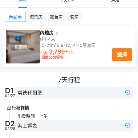
海景房
露台房
套房
內艙房
內艙房
住1-4人
15-21m²
5,8-12,14-15
層
無窗
3,799
+
HKD
/人
選擇
郵輪公司優惠
7
天行程
D
1
勞德代爾堡
02/27
行程詳情
出發時間
：
上午
D
2
海上巡遊
02/28