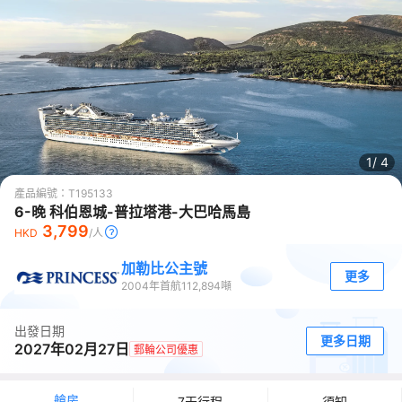
1/
4
產品編號：
T195133
6-晚 科伯恩城-普拉塔港-大巴哈馬島
3,799
HKD
/人
加勒比公主號
更多
2004
年首航
112,894
噸
出發日期
更多日期
2027年02月27日
郵輪公司優惠
艙房
7天行程
須知