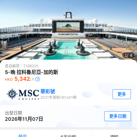
1/
4
產品編號：
T196225
5-晚 拉科魯尼亞-加的斯
5,342
HKD
/人
華彩號
更多
2021
年首航
181,541
噸
出發日期
更多日期
2026年11月07日
艙房
6天行程
須知