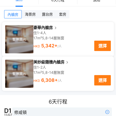
海景房
露台房
套房
內艙房
豪華內艙房
住1-4人
17m²
5,8-14
層
無窗
5,342
+
選擇
HKD
/人
美妙級隨機內艙房
住1-2人
17m²
5,8-14
層
無窗
6,308
+
選擇
HKD
/人
6
天行程
D
1
修咸頓
11/07