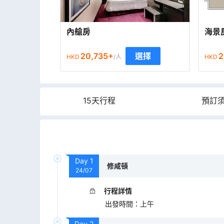
內艙房
海景
20,735
+
2
選擇
HKD
/人
HKD
15天行程
預訂
Day
1
修咸頓
24/07
行程詳情
出發時間
：
上午
Day
2