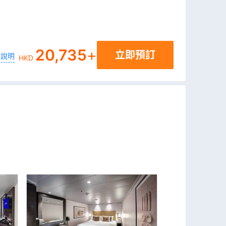
20,735
+
立即預訂
價說明
HKD