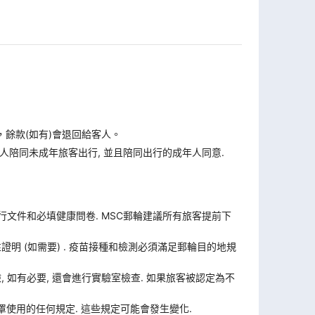
，餘款(如有)會退回給客人。
人陪同未成年旅客出行, 並且陪同出行的成年人同意.
旅行文件和必填健康問卷. MSC郵輪建議所有旅客提前下
證明 (如需要) . 疫苗接種和檢測必須滿足郵輪目的地規
體檢, 如有必要, 還會進行實驗室檢查. 如果旅客被認定為不
使用的任何規定. 這些規定可能會發生變化.