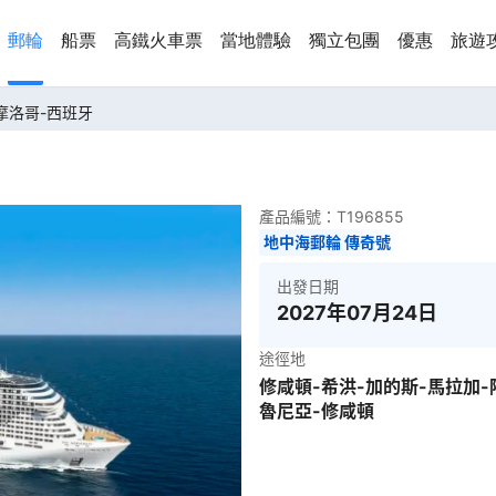
郵輪
船票
高鐵火車票
當地體驗
獨立包團
優惠
旅遊
-摩洛哥-西班牙
產品編號：
T196855
地中海郵輪 傳奇號
出發日期
2027年07月24日
途徑地
修咸頓-希洪-加的斯-馬拉加
魯尼亞-修咸頓