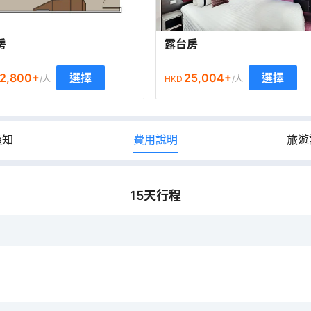
房
露台房
2,800
+
25,004
+
選擇
選擇
/人
HKD
/人
須知
費用說明
旅遊
15
天行程