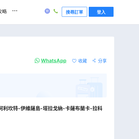
...
攻略
搜尋訂單
登入
WhatsApp
收藏
分享
-阿利坎特-伊維薩島-塔拉戈納-卡薩布蘭卡-拉科