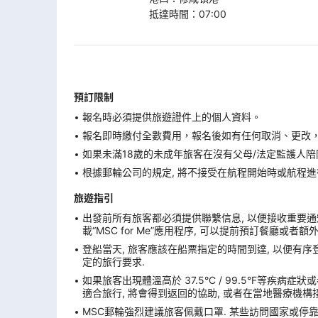
抵達時間
：
07:00
預訂限制
報名時必須提供旅遊證件上的個人資料。
報名即時繳付全數費用，報名後如有任何取消、更改，在
如果未滿18歲的未成年旅客在沒有父母/法定監護人陪
根據郵輪公司的規定, 將不接受在航程開始時或航程進
旅遊指引
出發前所有旅客都必須提供聯繫信息, 以便接收重要通知
載“MSC for Me”應用程序, 可以提前預訂餐廳或者
登船當天, 旅客應該在船票指定的時間到達, 以便有序登
定的旅行要求.
如果旅客出現體溫高於 37.5°C / 99.5°F等疾病
適合旅行, 將會得到返回的協助, 或者在當地醫療機構接
MSC郵輪強烈建議旅客佩戴口罩. 某些訪問國家或停