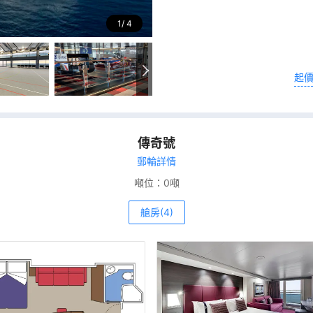
1
4
起
傳奇號
郵輪詳情
噸位：
0噸
艙房(4)