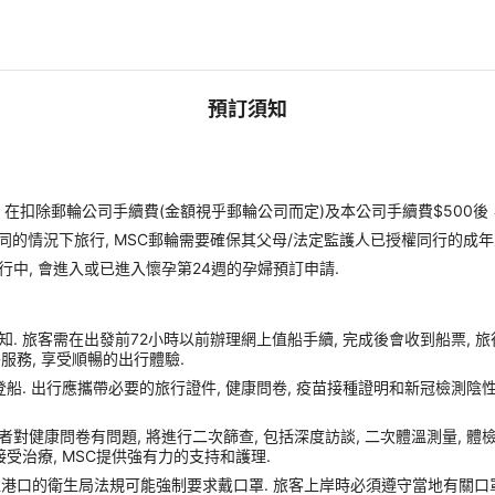
預訂須知
扣除郵輪公司手續費(金額視乎郵輪公司而定)及本公司手續費$500後
同的情況下旅行, MSC郵輪需要確保其父母/法定監護人已授權同行的成年
行中, 會進入或已進入懷孕第24週的孕婦預訂申請.
. 旅客需在出發前72小時以前辦理網上值船手續, 完成後會收到船票, 
額外服務, 享受順暢的出行體驗.
船. 出行應攜帶必要的旅行證件, 健康問卷, 疫苗接種證明和新冠檢測陰性
症狀或者對健康問卷有問題, 將進行二次篩查, 包括深度訪談, 二次體溫測量, 
受治療, MSC提供強有力的支持和護理.
靠港口的衛生局法規可能強制要求戴口罩. 旅客上岸時必須遵守當地有關口罩