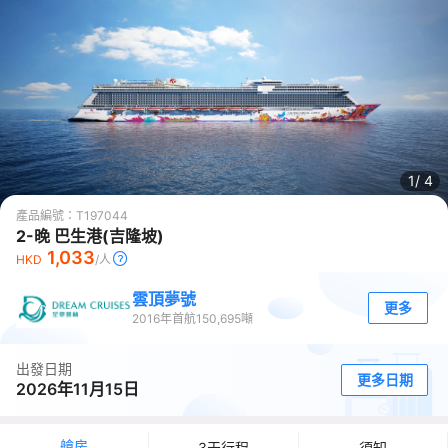
1/
4
產品編號：
T197044
2-晚 巴生港(吉隆坡)
1,033
HKD
/人
雲頂夢號
更多
2016
年首航
150,695
噸
出發日期
更多日期
2026年11月15日
艙房
3天行程
須知