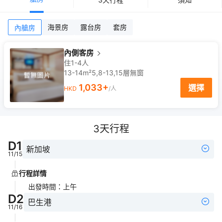
海景房
露台房
套房
內艙房
內側客房
住1-4人
13-14m²
5,8-13,15
層
無窗
1,033
+
選擇
HKD
/人
3
天行程
D
1
新加坡
11/15
行程詳情
出發時間
：
上午
D
2
巴生港
11/16