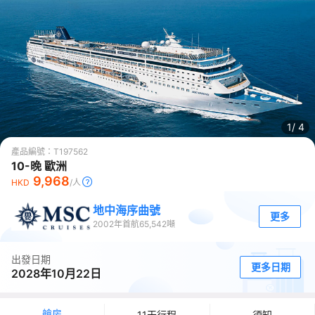
1/
4
產品編號：
T197562
10-晚 歐洲
9,968
HKD
/人
地中海序曲號
更多
2002
年首航
65,542
噸
出發日期
更多日期
2028年10月22日
艙房
11天行程
須知