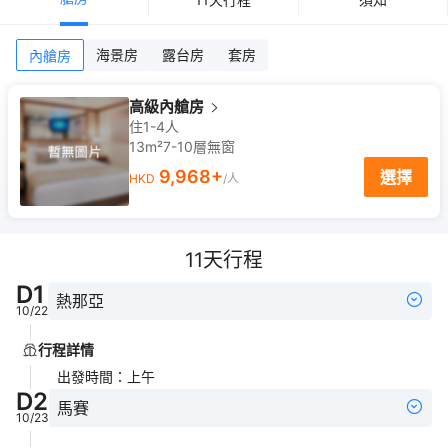
海景房
露台房
套房
內艙房
高級內艙房
住1-4人
13m²
7-10
層
無窗
9,968
+
選擇
HKD
/人
11
天行程
D
1
熱那亞
10/22
行程詳情
出發時間
：
上午
D
2
馬賽
10/23