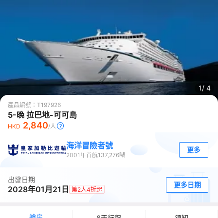
1/
4
產品編號：
T197926
5-晚 拉巴地-可可島
2,840
HKD
/人
海洋冒險者號
更多
2001
年首航
137,276
噸
出發日期
更多日期
2028年01月21日
第2人4折起
艙房
6天行程
須知