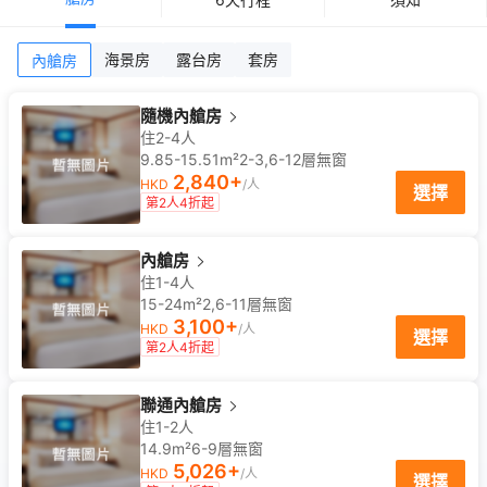
海景房
露台房
套房
內艙房
隨機內艙房
住2-4人
9.85-15.51m²
2-3,6-12
層
無窗
2,840
+
HKD
/人
選擇
第2人4折起
內艙房
住1-4人
15-24m²
2,6-11
層
無窗
3,100
+
HKD
/人
選擇
第2人4折起
聯通內艙房
住1-2人
14.9m²
6-9
層
無窗
5,026
+
HKD
/人
選擇