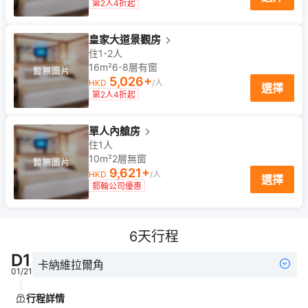
第2人4折起
皇家大道景觀房
住1-2人
16m²
6-8
層
有窗
5,026
+
HKD
/人
選擇
第2人4折起
單人內艙房
住1人
10m²
2
層
無窗
9,621
+
HKD
/人
選擇
郵輪公司優惠
6
天行程
D
1
卡納維拉爾角
01/21
行程詳情