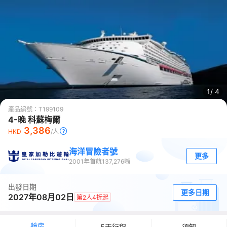
1/
4
產品編號：
T199109
4-晚 科蘇梅爾
3,386
HKD
/人
海洋冒險者號
更多
2001
年首航
137,276
噸
出發日期
更多日期
2027年08月02日
第2人4折起
艙房
5天行程
須知