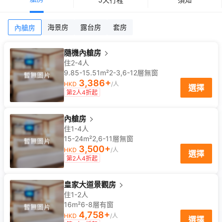
海景房
露台房
套房
內艙房
隨機內艙房
住2-4人
9.85-15.51m²
2-3,6-12
層
無窗
3,386
+
HKD
/人
選擇
第2人4折起
內艙房
住1-4人
15-24m²
2,6-11
層
無窗
3,500
+
HKD
/人
選擇
第2人4折起
皇家大道景觀房
住1-2人
16m²
6-8
層
有窗
4,758
+
HKD
/人
選擇