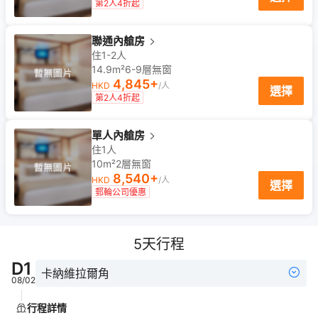
第2人4折起
聯通內艙房
住1-2人
14.9m²
6-9
層
無窗
4,845
+
HKD
/人
選擇
第2人4折起
單人內艙房
住1人
10m²
2
層
無窗
8,540
+
HKD
/人
選擇
郵輪公司優惠
5
天行程
D
1
卡納維拉爾角
08/02
行程詳情