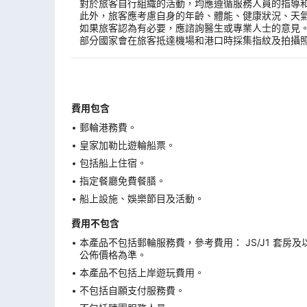
對於旅客自行組織的活動，均應遵循服務人員的指導
此外，旅客應考慮自身的年齡、體能、健康狀況、天
如果旅客認為有必要，應諮詢醫生或專業人士的意見
部分國家會在旅客抵達機場和港口時採集指紋及拍攝
費用包含
郵輪港務費。
皇家加勒比遊輪船票。
包括船上住宿。
指定餐廳免費餐膳。
船上設施、娛樂節目及活動。
費用不包含
本產品不包括郵輪服務費，參考費用： JS/J1 套房及
公佈價格為準。
本產品不包括上岸遊玩費用。
不包括自願支付服務費。