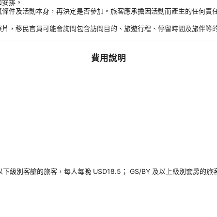
和安排。
氣條件及活動本身，再決定是否參加。旅客應承擔因活動而產生的任何責
。
照片，移民官員可能會詢問包含訪問目的、旅遊行程、停留時間及旅伴等
費用說明
以下級別客艙的旅客，每人每晚 USD18.5； GS/BY 及以上級別套房的