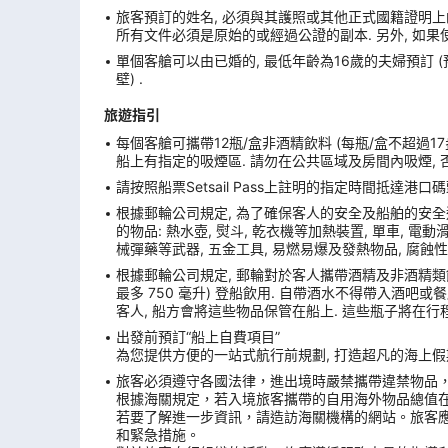
旅客預訂的姓名, 必須與其護照或其他正式國籍證明上的
所有文件必須是原始的或經過公證的副本. 另外, 如果
單個客艙可以由已婚的, 最低年齡為16歲的夫婦預訂 
壁) .
旅遊指引
每個客艙可攜帶12瓶/盒非酒精飲料 (每瓶/盒不超過17
船上有指定的吸煙區. 請勿在公共區域及房間內吸煙, 
請按照船票Setsail Pass上註明的指定時間抵達
根據郵輪公司規定, 為了確保客人的安全及船舶的安全
的物品: 熱水壺, 熨斗, 乾衣機等加熱裝置, 單車, 電動滑板
械彈藥等武器, 五金工具, 易燃易爆及發熱物品, 腐蝕性
根據郵輪公司規定, 郵輪對於客人攜帶酒精及非酒精類飲
最多 750 毫升) 登船飲用. 自帶酒水不得帶入酒吧
客人, 船方會將這些物品保管在船上. 這些瓶子將在行
出發前預訂“船上自費項目”
為您提供方便的一站式航行前規劃, 打造超凡的海上假期
旅客必須遵守各國法律，進出境時嚴禁攜帶違禁物品
根據海關規定，若入境旅客攜帶的自用海外物品總值
若要了解進一步資訊，請造訪海關機構的網站。旅客
和緊急措施。