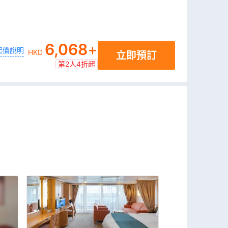
6,068
+
起價說明
HKD
立即預訂
第2人4折起