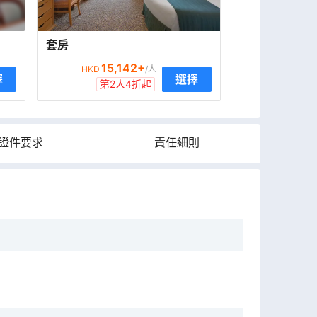
套房
15,142
+
HKD
/人
擇
選擇
第2人4折起
證件要求
責任細則