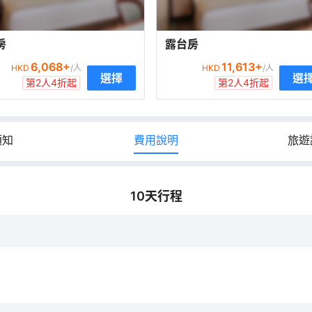
房
露台房
6,068
+
11,613
+
HKD
/人
HKD
/人
選擇
選
第2人4折起
第2人4折起
須知
費用說明
旅遊
10
天行程