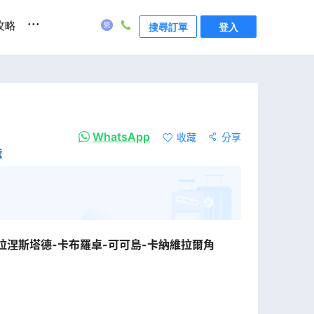
...
攻略
搜尋訂單
登入
WhatsApp
收藏
分享
號
拉涅斯塔德-卡布羅卓-可可島-卡納維拉爾角