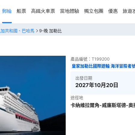
郵輪
船票
高鐵火車票
當地體驗
獨立包團
優惠
旅遊
尼加共和國、巴哈馬
9-晚 加勒比
產品編號：
T199200
皇家加勒比國際遊輪 海洋冒險者
出發日期
2027年10月20日
途徑地
卡納維拉爾角-威廉斯塔德-奧