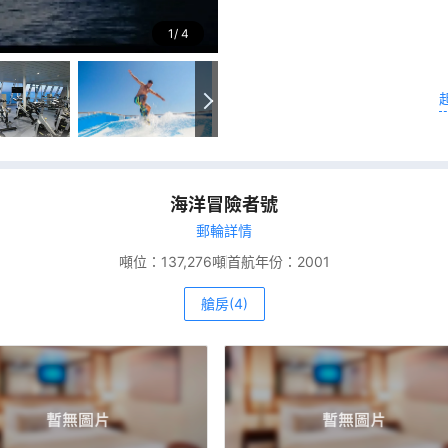
1
4
海洋冒險者號
郵輪詳情
噸位：
137,276噸
首航年份：
2001
艙房(4)