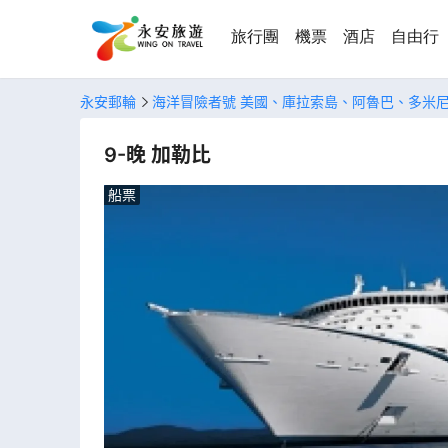
旅行團
機票
酒店
自由行
永安郵輪
海洋冒險者號 美國、庫拉索島、阿魯巴、多米
9-晚 加勒比
船票