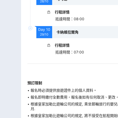
28/10
行程詳情
抵達時間
：
08:00
Day
10
卡納維拉爾角
29/10
行程詳情
抵達時間
：
07:00
預訂限制
報名時必須提供旅遊證件上的個人資料。
報名即時繳付全數費用，報名後如有任何取消、更改，在
根據皇家加勒比遊輪公司的規定, 乘坐郵輪旅行的嬰兒必
月.
根據皇家加勒比遊輪公司的規定, 將不接受在航程開始