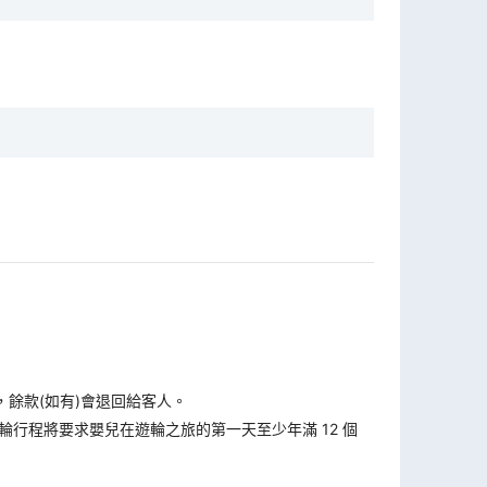
，餘款(如有)會退回給客人。
遊輪行程將要求嬰兒在遊輪之旅的第一天至少年滿 12 個