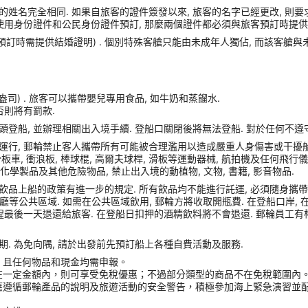
姓名完全相同. 如果自旅客的證件簽發以來, 旅客的名字已經更改, 則要
使用身份證件和公民身份證件預訂, 那麼兩個證件都必須與旅客預訂時提供的
(預訂時需提供結婚證明) . 個別特殊客艙只能由未成年人獨佔, 而該客艙
盎司) . 旅客可以攜帶嬰兒專用食品, 如牛奶和蒸餾水.
否則將有罰款.
港口碼頭登船, 並辦理相關出入境手續. 登船口關閉後將無法登船. 對於任何不
運行, 郵輪禁止客人攜帶所有可能被合理濫用以造成嚴重人身傷害或干擾船
車, 衝浪板, 棒球棍, 高爾夫球桿, 滑板等運動器械, 航拍機及任何飛行儀器, Sams
化學製品及其他危險物品, 禁止出入境的動植物, 文物, 書籍, 影音物品.
品上船的政策有進一步的規定. 所有飲品均不能進行託運, 必須隨身攜帶登船
或餐廳等公共區域. 如需在公共區域飲用, 郵輪方將收取開瓶費. 在登船口岸
程最後一天退還給旅客. 在登船日扣押的酒精飲料將不會退還. 郵輪員工有
. 為免向隅, 請於出發前先預訂船上各種自費活動及服務.
，且任何物品和現金均需申報。
在一定金額內，則可享受免稅優惠；不過部分類型的商品不在免稅範圍內
應遵循郵輪產品的說明及旅遊活動的安全警告，積極參加海上緊急演習並