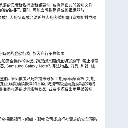
求旅客使用新名稱更新該證件, 或提供正式的證明文件.
姓名相符, 否則, 可能會導致延遲或被拒絕登船.
與未成年人的父母或合法監護人的客艙相鄰 (直接相對或隔
遵守時間的登船行為, 旅客自行承擔後果.
舶安全操作的物品, 請您認真閱讀並切實遵守. 禁止攜帶
ung Galaxy Note7, 非法物品, 刀具, 利器, 槍
. 每個艙房只允許攜帶最多 2 瓶葡萄酒/香檳 (每瓶
, 在船上購買酒精飲料和香煙, 或攜帶超過兩瓶酒精飲料的
權拒絕向遊客提供酒精飲品, 並要求遊客出示年齡證明.
。
配合相關部門、組織、郵輪公司或旅行社實施的安全預防