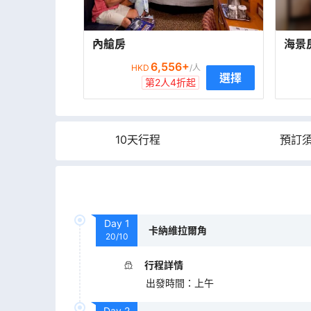
內艙房
海景
6,556
+
HKD
/人
選擇
第2人4折起
10天行程
預訂
Day
1
卡納維拉爾角
20/10
行程詳情
出發時間
：
上午
Day
2