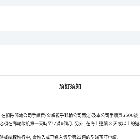
預訂須知
扣除郵輪公司手續費(金額視乎郵輪公司而定)及本公司手續費$500後
須在郵輪啟航第一天時至少滿6個月. 另外, 在海上連續 3 天或以上的
時或航程進行中, 會進入或已進入懷孕第23週的孕婦預訂申請.