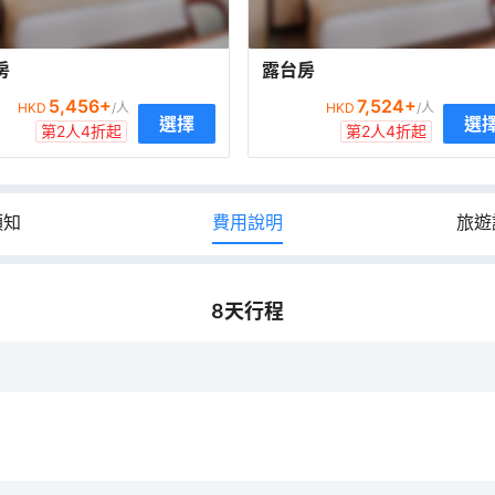
房
露台房
5,456
+
7,524
+
HKD
/人
HKD
/人
選擇
選
第2人4折起
第2人4折起
須知
費用說明
旅遊
8
天行程