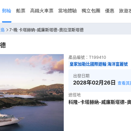
郵輪
船票
高鐵火車票
當地體驗
獨立包團
優惠
旅遊
索島
7-晚 卡塔赫納-威廉斯塔德-奧拉涅斯塔德
塔德
產品編號：
T199410
皇家加勒比國際遊輪 海洋富麗號
出發日期
2028年02月26日
查看其
途徑地
科隆-卡塔赫納-威廉斯塔德-