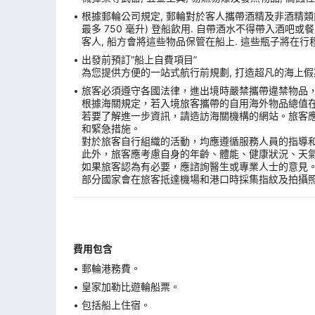
根據郵輪公司規定, 郵輪對於客人攜帶酒精及非酒精類飲
最多 750 毫升) 登船飲用. 自帶酒水不得帶入酒吧
客人, 船方會將這些物品保管在船上. 這些瓶子將在行
出發前預訂“船上自費項目”
為您提供方便的一站式航行前規劃, 打造超凡的海上假期
旅客必須遵守各國法律，進出境時嚴禁攜帶違禁物品
根據海關規定，若入境旅客攜帶的自用海外物品總值
若要了解進一步資訊，請造訪海關機構的網站。旅客
和緊急措施。
對於旅客自行組織的活動，均應遵循服務人員的指導
此外，旅客應考慮自身的年齡、體能、健康狀況、天
如果旅客認為有必要，應諮詢醫生或專業人士的意見
部分國家會在旅客抵達機場和港口時採集指紋及拍攝
費用包含
郵輪港務費。
皇家加勒比遊輪船票。
包括船上住宿。