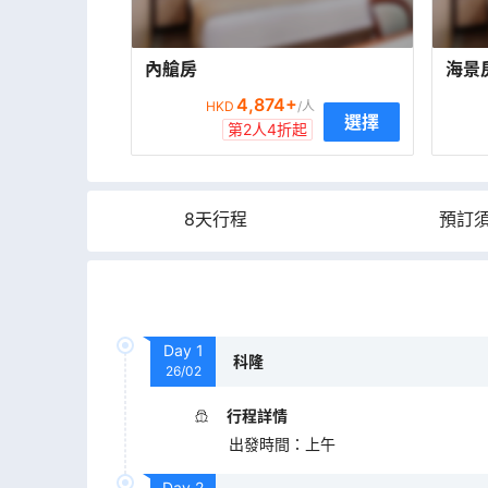
內艙房
海景
4,874
+
HKD
/人
選擇
第2人4折起
8天行程
預訂
Day
1
科隆
26/02
行程詳情
出發時間
：
上午
Day
2