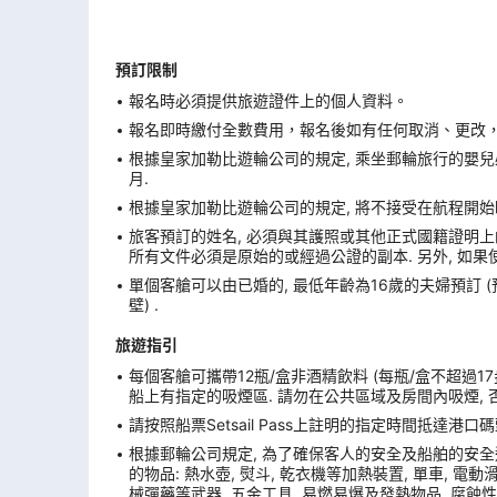
預訂限制
報名時必須提供旅遊證件上的個人資料。
報名即時繳付全數費用，報名後如有任何取消、更改，在
根據皇家加勒比遊輪公司的規定, 乘坐郵輪旅行的嬰兒必
月.
根據皇家加勒比遊輪公司的規定, 將不接受在航程開始
旅客預訂的姓名, 必須與其護照或其他正式國籍證明上的
所有文件必須是原始的或經過公證的副本. 另外, 如果
單個客艙可以由已婚的, 最低年齡為16歲的夫婦預訂 
壁) .
旅遊指引
每個客艙可攜帶12瓶/盒非酒精飲料 (每瓶/盒不超過17
船上有指定的吸煙區. 請勿在公共區域及房間內吸煙, 
請按照船票Setsail Pass上註明的指定時間抵達
根據郵輪公司規定, 為了確保客人的安全及船舶的安全
的物品: 熱水壺, 熨斗, 乾衣機等加熱裝置, 單車, 電動滑板
械彈藥等武器, 五金工具, 易燃易爆及發熱物品, 腐蝕性