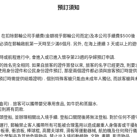
預訂須知
扣除郵輪公司手續費(金額視乎郵輪公司而定)及本公司手續費$500後
須在郵輪啟航第一天時至少滿6個月. 另外, 在海上連續 3 天或以上的
時或航程進行中, 會進入或已進入懷孕第23週的孕婦預訂申請.
姓名完全相同. 如果自旅客的證件簽發以來, 旅客的名字已經更改, 則要
使用身份證件和公民身份證件預訂, 那麼兩個證件都必須與旅客預訂時提供的
(預訂時需提供結婚證明) . 個別特殊客艙只能由未成年人獨佔, 而該客艙
盎司) . 旅客可以攜帶嬰兒專用食品, 如牛奶和蒸餾水.
否則將有罰款.
港口碼頭登船, 並辦理相關出入境手續. 登船口關閉後將無法登船. 對於任何不
運行, 郵輪禁止客人攜帶所有可能被合理濫用以造成嚴重人身傷害或干擾船
車, 衝浪板, 棒球棍, 高爾夫球桿, 滑板等運動器械, 航拍機及任何飛行儀器, Sams
化學製品及其他危險物品, 禁止出入境的動植物, 文物, 書籍, 影音物品.