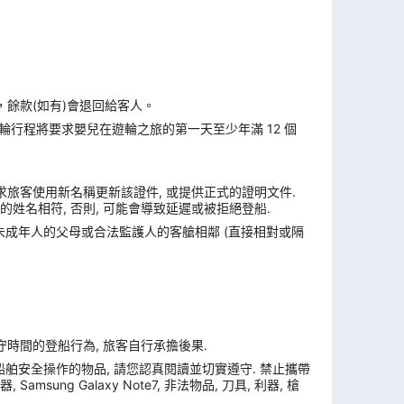
，餘款(如有)會退回給客人。
遊輪行程將要求嬰兒在遊輪之旅的第一天至少年滿 12 個
求旅客使用新名稱更新該證件, 或提供正式的證明文件.
姓名相符, 否則, 可能會導致延遲或被拒絕登船.
與未成年人的父母或合法監護人的客艙相鄰 (直接相對或隔
遵守時間的登船行為, 旅客自行承擔後果.
舶安全操作的物品, 請您認真閱讀並切實遵守. 禁止攜帶
ung Galaxy Note7, 非法物品, 刀具, 利器, 槍