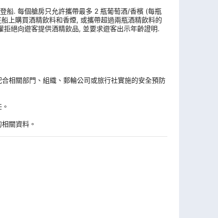
. 每個艙房只允許攜帶最多 2 瓶葡萄酒/香檳 (每瓶
, 在船上購買酒精飲料和香煙, 或攜帶超過兩瓶酒精飲料的
權拒絕向遊客提供酒精飲品, 並要求遊客出示年齡證明.
。
配合相關部門、組織、郵輪公司或旅行社實施的安全預防
任。
的相關資料。