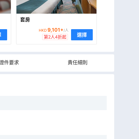
套房
9,101
+
HKD
/人
擇
選擇
第2人4折起
證件要求
責任細則