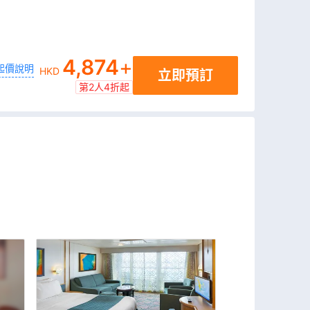
4,874
+
起價說明
HKD
立即預訂
第2人4折起