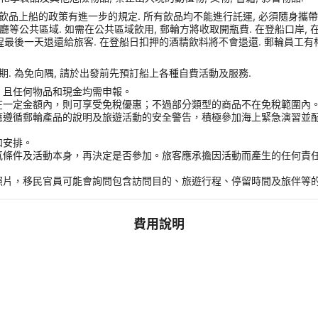
品上船的政策有進一步的規定. 所有飲品均不能進行託運, 必須隨身攜帶登船
或餐廳等公共區域. 如需在公共區域飲用, 郵輪方將收取開瓶費. 在登船口岸
程最後一天退還給旅客. 在登船日扣押的酒精飲料將不會退還. 郵輪員工有
. 為免向隅, 請於出發前先預訂船上各種自費活動及服務.
，且任何物品和現金均需申報。
在一定金額內，則可享受免稅優惠；不過部分類型的商品不在免稅範圍內
應遵循郵輪產品的說明及旅遊活動的安全警告，積極參加海上緊急演習並
和安排。
氣條件及活動本身，再決定是否參加。旅客應承擔因活動而產生的任何責
。
照片，移民官員可能會詢問包含訪問目的、旅遊行程、停留時間及旅伴等
費用說明