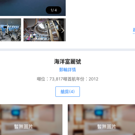
1
4
海洋富麗號
郵輪詳情
噸位：
73,817噸
首航年份：
2012
艙房(4)