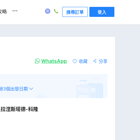
...
攻略
搜尋訂單
登入
WhatsApp
收藏
分享
餘
3
個出發日期
奧拉涅斯塔德-科隆