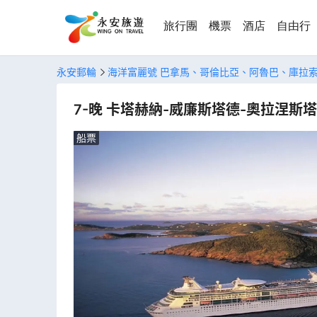
旅行團
機票
酒店
自由行
永安郵輪
海洋富麗號 巴拿馬、哥倫比亞、阿魯巴、庫拉
7-晚 卡塔赫納-威廉斯塔德-奧拉涅斯
船票