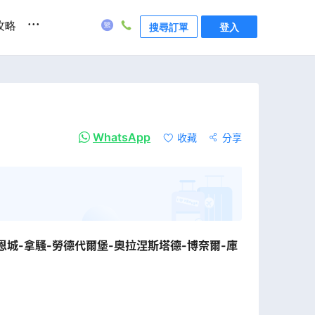
...
攻略
搜尋訂單
登入
WhatsApp
收藏
分享
恩城-拿騷-勞德代爾堡-奧拉涅斯塔德-博奈爾-庫