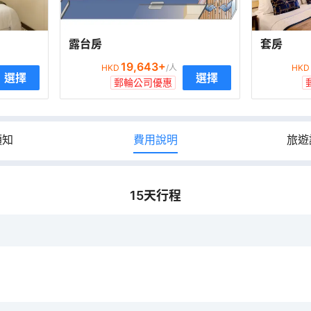
露台房
套房
19,643
+
HKD
/人
HKD
選擇
選擇
郵輪公司優惠
須知
費用說明
旅遊
15
天行程