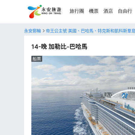
旅行團
機票
酒店
自由行
永安郵輪
帝王公主號 美國、巴哈馬、特克斯和凱科斯羣
14-晚 加勒比-巴哈馬
船票