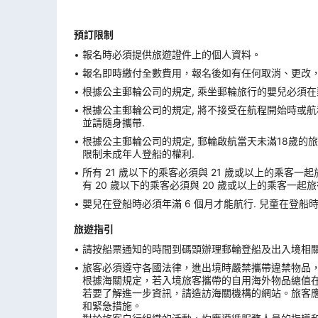
預訂限制
報名時必須提供旅遊證件上的個人資料。
報名即時繳付全數費用，報名後如有任何取消、更改，在
根據公主郵輪公司的規定, 乘坐郵輪旅行的嬰兒必須在
根據公主郵輪公司的規定, 將不接受在航程開始時或航程
並請隨身攜帶.
根據公主郵輪公司的規定, 郵輪啟航當天未滿18歲的旅
限制未成年人登船的權利.
所有 21 歲以下的乘客必須與 21 歲或以上的乘客一起
有 20 歲以下的乘客必須與 20 歲或以上的乘客一起旅
嬰兒在登船時必須年滿 6 個月才能航行. 兒童在登船時必
旅遊指引
請按船票通知的時間到碼頭辦理郵輪登船及出入境相關手
旅客必須遵守各國法律，進出境時嚴禁攜帶違禁物品
根據海關規定，若入境旅客攜帶的自用海外物品總值
若要了解進一步資訊，請造訪海關機構的網站。旅客
和緊急措施。