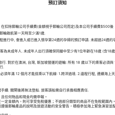
預訂須知
扣除郵輪公司手續費(金額視乎郵輪公司而定)及本公司手續費$500後
郵輪啟航第一天時至少滿1歲.
進行中, 會進入或已進入懷孕第24週的孕婦的預訂申請. 未超過24週的
客為未成年人. 未成年人出行須確保同艙中至少有1位年齡在18歲 (含18
旅行. 對於在澳洲, 台灣, 新加坡營運的遊輪: 所有 18 歲以下的乘客必須與
行.
須年滿 12 個月才能搭乘以下航線: 1.跨洋過境. 2.遠程行程, 連續海上天
續. 關閘後將無法登船. 旅客誤船需自行承擔相應責任.
，且任何物品和現金均需申報。
在一定金額內，則可享受免稅優惠；不過部分類型的商品不在免稅範圍內
應遵循郵輪產品的說明及旅遊活動的安全警告，積極參加海上緊急演習並