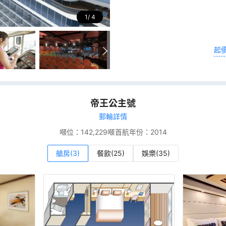
1
4
起
帝王公主號
郵輪詳情
噸位：
142,229噸
首航年份：
2014
艙房(3)
餐飲(25)
娛樂(35)