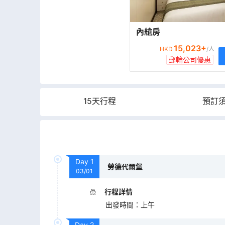
內艙房
15,023
+
HKD
/人
郵輪公司優惠
15天行程
預訂
Day
1
勞德代爾堡
03/01
行程詳情
出發時間
：
上午
Day
2