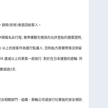
，餘款(如有)會退回給客人。
孕婦報名此行程, 需準備醫生開具的允許登船的健康證明,
歲) 以上的旅客作為隨行監護人, 否則船方將實際情況保留
 18 歲或以上的乘客一起旅行. 對於在日本運營的遊輪: 所
數超過2天.
。
配合相關部門、組織、郵輪公司或旅行社實施的安全預防