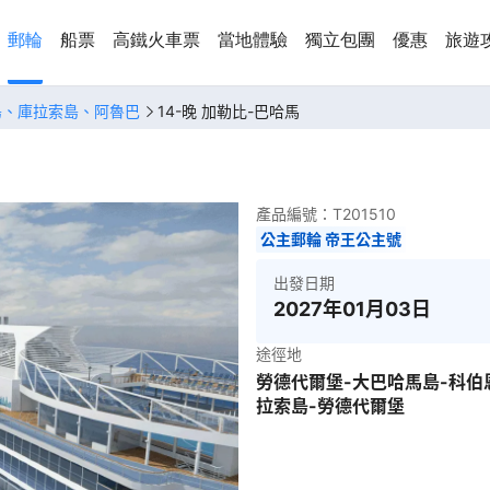
郵輪
船票
高鐵火車票
當地體驗
獨立包團
優惠
旅遊
島、庫拉索島、阿魯巴
14-晚 加勒比-巴哈馬
產品編號：
T201510
公主郵輪 帝王公主號
出發日期
2027年01月03日
途徑地
勞德代爾堡-大巴哈馬島-科伯
拉索島-勞德代爾堡