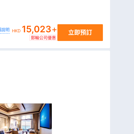
15,023
+
價說明
HKD
立即預訂
郵輪公司優惠