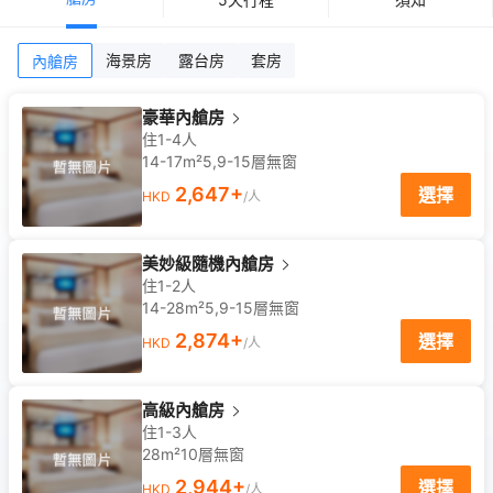
海景房
露台房
套房
內艙房
豪華內艙房
住1-4人
14-17m²
5,9-15
層
無窗
2,647
+
選擇
HKD
/人
美妙級隨機內艙房
住1-2人
14-28m²
5,9-15
層
無窗
2,874
+
選擇
HKD
/人
高級內艙房
住1-3人
28m²
10
層
無窗
2,944
+
選擇
HKD
/人