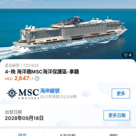
1/
4
產品編號：
T201839
4-晚 海洋礁MSC海洋保護區-拿騷
2,647
HKD
/人
海岸線號
更多
2017
年首航
153,516
噸
出發日期
更多日期
2028年09月18日
艙房
5天行程
須知