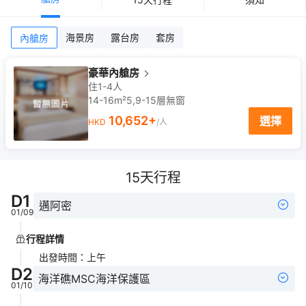
海景房
露台房
套房
內艙房
豪華內艙房
住1-4人
14-16m²
5,9-15
層
無窗
10,652
+
選擇
HKD
/人
15
天行程
D
1
邁阿密
01/09
行程詳情
出發時間
：
上午
D
2
海洋礁MSC海洋保護區
01/10