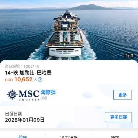
1/
3
產品編號：
T202140
14-晚 加勒比-巴哈馬
10,652
HKD
/人
海際號
更多
0
噸
出發日期
更多日期
2028年01月09日
艙房
15天行程
須知