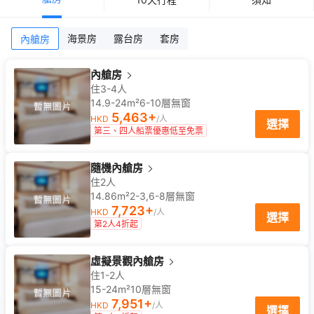
海景房
露台房
套房
內艙房
內艙房
住3-4人
14.9-24m²
6-10
層
無窗
5,463
+
HKD
/人
選擇
第三、四人船票優惠低至免票
隨機內艙房
住2人
14.86m²
2-3,6-8
層
無窗
7,723
+
HKD
/人
選擇
第2人4折起
虛擬景觀內艙房
住1-2人
15-24m²
10
層
無窗
7,951
+
HKD
/人
選擇