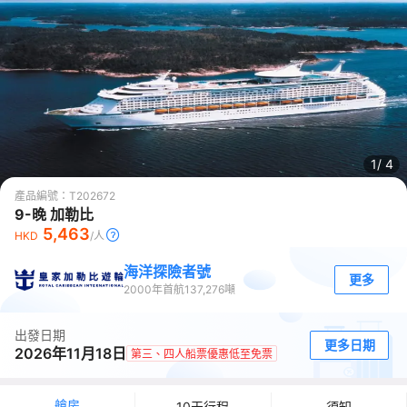
1/
4
產品編號：
T202672
9-晚 加勒比
5,463
HKD
/人
海洋探險者號
更多
2000
年首航
137,276
噸
出發日期
更多日期
2026年11月18日
第三、四人船票優惠低至免票
艙房
10天行程
須知