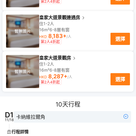
第2人4折起
皇家大道景觀連通房
住1-2人
16m²
6-8
層
有窗
8,183
+
HKD
/人
選擇
第2人4折起
皇家大道景觀房
住1-2人
16m²
6-8
層
有窗
8,287
+
HKD
/人
選擇
第2人4折起
10
天行程
D
1
卡納維拉爾角
11/18
行程詳情