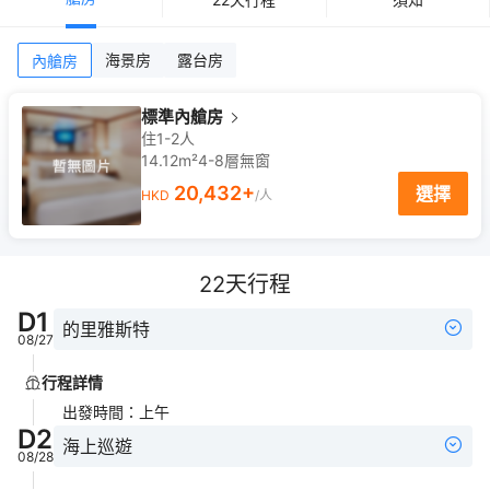
海景房
露台房
內艙房
標準內艙房
住1-2人
14.12m²
4-8
層
無窗
20,432
+
選擇
HKD
/人
22
天行程
D
1
的里雅斯特
08/27
行程詳情
出發時間
：
上午
D
2
海上巡遊
08/28