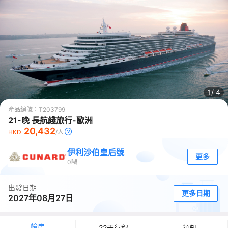
1/
4
產品編號：
T203799
21-晚 長航綫旅行-歐洲
20,432
HKD
/人
伊利沙伯皇后號
更多
0
噸
出發日期
更多日期
2027年08月27日
艙房
22天行程
須知