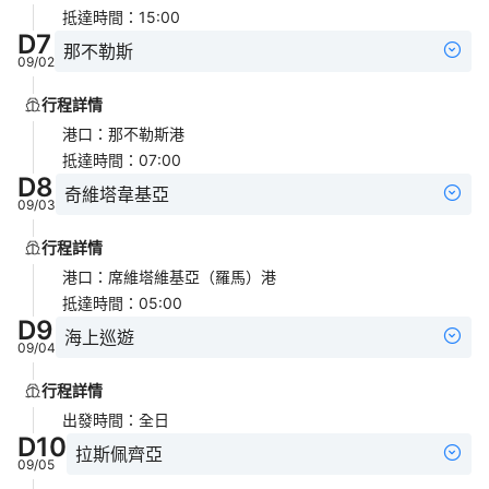
抵達時間
：
15:00
D
7
那不勒斯
09/02
行程詳情
港口
：
那不勒斯港
抵達時間
：
07:00
D
8
奇維塔韋基亞
09/03
行程詳情
港口
：
席維塔維基亞（羅馬）港
抵達時間
：
05:00
D
9
海上巡遊
09/04
行程詳情
出發時間
：
全日
D
10
拉斯佩齊亞
09/05