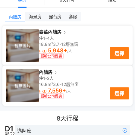
海景房
露台房
套房
內艙房
豪華內艙房
住1-4人
18.8m²
3,7-12
層
無窗
5,948
+
HKD
/人
選擇
郵輪公司優惠
內艙房
住1-2人
16.8m²
3,6-12
層
無窗
7,556
+
HKD
/人
選擇
郵輪公司優惠
8
天行程
D
1
邁阿密
05/22