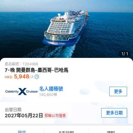
1/
1
產品編號：
T204968
7-晚 開曼群島-墨西哥-巴哈馬
5,948
HKD
/人
名人揚極號
更多
140,600
噸
出發日期
更多日期
2027年05月22日
郵輪公司優惠
艙房
8天行程
須知