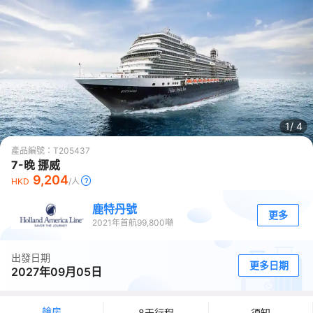
1/
4
產品編號：
T205437
7-晚 挪威
9,204
HKD
/人
鹿特丹號
更多
2021
年首航
99,800
噸
出發日期
更多日期
2027年09月05日
艙房
8天行程
須知