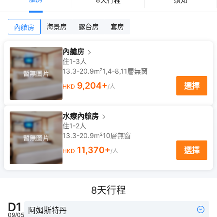
海景房
露台房
套房
內艙房
內艙房
住1-3人
13.3-20.9m²
1,4-8,11
層
無窗
9,204
+
選擇
HKD
/人
水療內艙房
住1-2人
13.3-20.9m²
10
層
無窗
11,370
+
選擇
HKD
/人
8
天行程
D
1
阿姆斯特丹
09/05